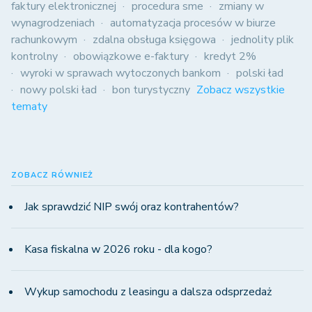
faktury elektronicznej
procedura sme
zmiany w
wynagrodzeniach
automatyzacja procesów w biurze
rachunkowym
zdalna obsługa księgowa
jednolity plik
kontrolny
obowiązkowe e-faktury
kredyt 2%
wyroki w sprawach wytoczonych bankom
polski ład
nowy polski ład
bon turystyczny
Zobacz wszystkie
tematy
ZOBACZ RÓWNIEŻ
Jak sprawdzić NIP swój oraz kontrahentów?
Kasa fiskalna w 2026 roku - dla kogo?
Wykup samochodu z leasingu a dalsza odsprzedaż