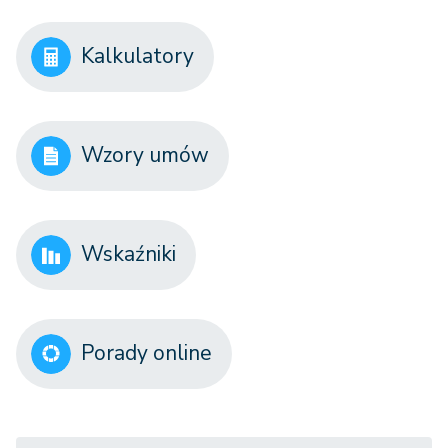
Kalkulatory
Wzory umów
Wskaźniki
Porady online