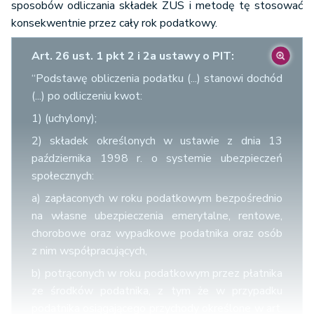
sposobów odliczania składek ZUS i metodę tę stosować
konsekwentnie przez cały rok podatkowy.
Art. 26 ust. 1 pkt 2 i 2a ustawy o PIT:
“Podstawę obliczenia podatku (...) stanowi dochód
(...) po odliczeniu kwot:
1) (uchylony);
2) składek określonych w ustawie z dnia 13
października 1998 r. o systemie ubezpieczeń
społecznych:
a) zapłaconych w roku podatkowym bezpośrednio
na własne ubezpieczenia emerytalne, rentowe,
chorobowe oraz wypadkowe podatnika oraz osób
z nim współpracujących,
b) potrąconych w roku podatkowym przez płatnika
ze środków podatnika, z tym że w przypadku
podatnika osiągającego przychody określone w art.