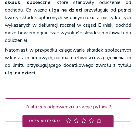
składki społeczne
do Europejskiego Obszaru Gospodarczego lub w
, które stanowiły odliczenie od
dochodu. Co ważne
Konfederacji Szwajcarskiej, z zastrzeżeniem ust.
ulga na dzieci
przysługuje od pełnej
kwoty składek opłaconych w danym roku, a nie tylko tych
13a–13c”
wykazanych w deklaracji rocznej w części E (niski dochód
może bowiem ograniczać wysokość składek możliwych do
odliczenia).
Natomiast w przypadku księgowania składek społecznych
w kosztach firmowych, nie ma możliwości uwzględnienia ich
do limitu przysługującego dodatkowego zwrotu z tytułu
ulgi na dzieci
.
Znalazłeś odpowiedzi na swoje pytania?
OCEŃ ARTYKUŁ: