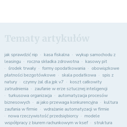
Tematy artykułów
jak sprawdzić nip
kasa fiskalna
wykup samochodu z
leasingu
roczna składka zdrowotna
kasowy pit
środek trwały
formy opodatkowania
obowiązkowe
płatności bezgotówkowe
skala podatkowa
spis z
natury
czynny żal dla jpk v7
koszt całkowity
zatrudnienia
zaufanie w erze sztucznej inteligencji
turkusowa organizacja
automatyzacja procesów
biznesowych
ai jako przewaga konkurencyjna
kultura
zaufania w firmie
wdrażanie automatyzacji w firmie
nowa rzeczywistość przedsiębiorcy
modele
współpracy z biurem rachunkowym w ksef
struktura