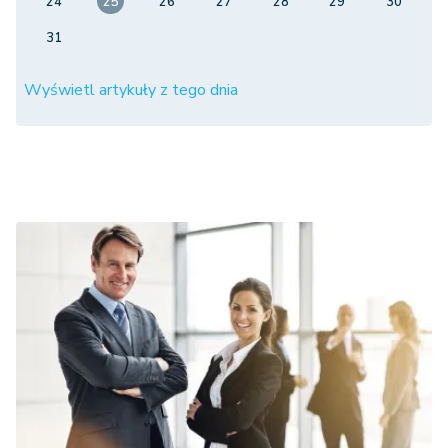
24
25
26
27
28
29
30
31
Wyświetl artykuły z tego dnia