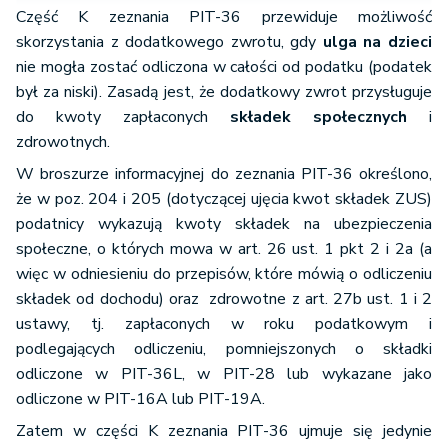
Część K zeznania PIT-36 przewiduje możliwość
12 ust. 6, tylko w części obliczonej, w sposób
skorzystania z dodatkowego zwrotu, gdy
określony w art. 33 ust. 4, od przychodu
ulga na dzieci
nie mogła zostać odliczona w całości od podatku (podatek
podlegającego opodatkowaniu
był za niski). Zasadą jest, że dodatkowy zwrot przysługuje
– odliczenie nie dotyczy składek, których
do kwoty zapłaconych
składek społecznych
i
podstawę wymiaru stanowi dochód (przychód)
zdrowotnych.
zwolniony od podatku na podstawie ustawy, oraz
W broszurze informacyjnej do zeznania PIT-36 określono,
składek, których podstawę wymiaru stanowi
że w poz. 204 i 205 (dotyczącej ujęcia kwot składek ZUS)
dochód, od którego na podstawie przepisów
podatnicy wykazują kwoty składek na ubezpieczenia
Ordynacji podatkowej zaniechano poboru podatku;
społeczne, o których mowa w art. 26 ust. 1 pkt 2 i 2a (a
2a) składek zapłaconych w roku podatkowym ze
więc w odniesieniu do przepisów, które mówią o odliczeniu
środków podatnika na obowiązkowe
składek od dochodu) oraz zdrowotne z art. 27b ust. 1 i 2
ubezpieczenie społeczne podatnika lub osób z nim
ustawy, tj. zapłaconych w roku podatkowym i
współpracujących, zgodnie z przepisami
podlegających odliczeniu, pomniejszonych o składki
dotyczącymi obowiązkowego ubezpieczenia
odliczone w PIT-36L, w PIT-28 lub wykazane jako
społecznego obowiązującymi w innym niż
odliczone w PIT-16A lub PIT-19A.
Rzeczpospolita Polska państwie członkowskim
Zatem w części K zeznania PIT-36 ujmuje się jedynie
Unii Europejskiej lub w innym państwie należącym