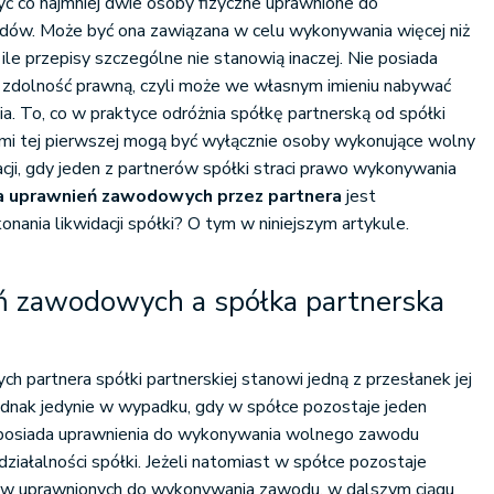
yć co najmniej dwie osoby fizyczne uprawnione do
ów. Może być ona zawiązana w celu wykonywania więcej niż
le przepisy szczególne nie stanowią inaczej. Nie posiada
 zdolność prawną, czyli może we własnym imieniu nabywać
a. To, co w praktyce odróżnia spółkę partnerską od spółki
kami tej pierwszej mogą być wyłącznie osoby wykonujące wolny
ji, gdy jeden z partnerów spółki straci prawo wykonywania
a uprawnień zawodowych przez partnera
jest
onania likwidacji spółki? O tym w niniejszym artykule.
ń zawodowych a spółka partnerska
 partnera spółki partnerskiej stanowi jedną z przesłanek jej
 jednak jedynie w wypadku, gdy w spółce pozostaje jeden
n posiada uprawnienia do wykonywania wolnego zawodu
iałalności spółki. Jeżeli natomiast w spółce pozostaje
ów uprawnionych do wykonywania zawodu, w dalszym ciągu