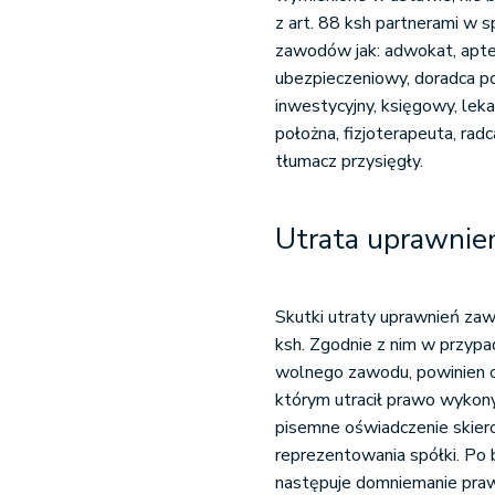
z art. 88 ksh partnerami w
zawodów jak: adwokat, apteka
ubezpieczeniowy, doradca p
inwestycyjny, księgowy, lekar
położna, fizjoterapeuta, ra
tłumacz przysięgły.
Utrata uprawnie
Skutki utraty uprawnień za
ksh. Zgodnie z nim w przyp
wolnego zawodu, powinien o
którym utracił prawo wyko
pisemne oświadczenie skier
reprezentowania spółki. Po
następuje domniemanie prawn