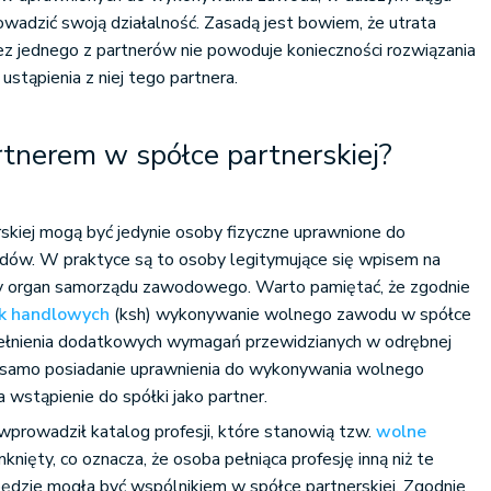
wadzić swoją działalność. Zasadą jest bowiem, że utrata
 jednego z partnerów nie powoduje konieczności rozwiązania
 ustąpienia z niej tego partnera.
tnerem w spółce partnerskiej?
skiej mogą być jedynie osoby fizyczne uprawnione do
ów. W praktyce są to osoby legitymujące się wpisem na
ny organ samorządu zawodowego. Warto pamiętać, że zgodnie
ek handlowych
(ksh) wykonywanie wolnego zawodu w spółce
ełnienia dodatkowych wymagań przewidzianych w odrębnej
 samo posiadanie uprawnienia do wykonywania wolnego
wstąpienie do spółki jako partner.
prowadził katalog profesji, które stanowią tzw.
wolne
mknięty, co oznacza, że osoba pełniąca profesję inną niż te
ędzie mogła być wspólnikiem w spółce partnerskiej. Zgodnie