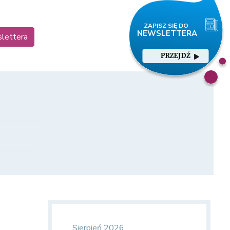
slettera
PRZEJDŹ
zej
Sierpień 2026