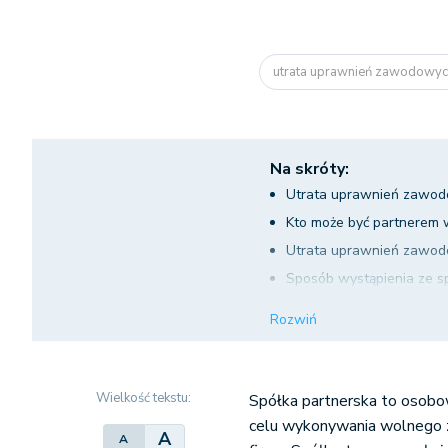
utrata uprawnień zawodowych
Na skróty:
Utrata uprawnień zawod
Kto może być partnerem w
Utrata uprawnień zawod
Sposób wystąpienia ze sp
Prawa i obowiązki part
Rozwiń
Utrata uprawnień zawod
Utrata uprawnień zawodo
Wielkość tekstu:
Spółka partnerska to osob
celu wykonywania wolnego 
A
A