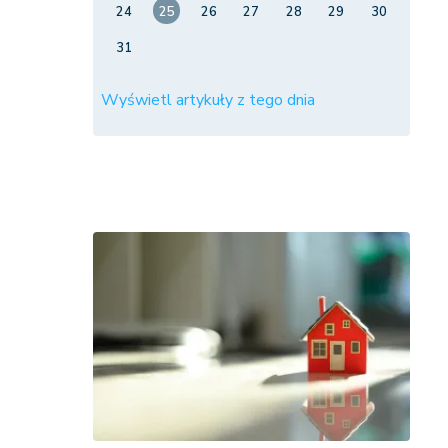
24
25
26
27
28
29
30
31
Wyświetl artykuły z tego dnia