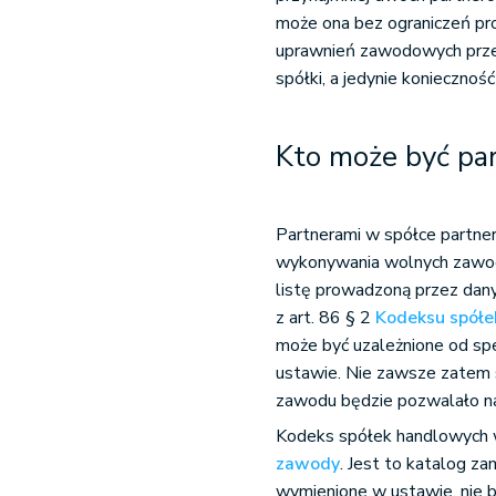
może ona bez ograniczeń pro
uprawnień zawodowych przez
spółki, a jedynie konieczność
Kto może być par
Partnerami w spółce partner
wykonywania wolnych zawod
listę prowadzoną przez da
z art. 86 § 2
Kodeksu spół
może być uzależnione od sp
ustawie. Nie zawsze zatem
zawodu będzie pozwalało na 
Kodeks spółek handlowych w
zawody
. Jest to katalog za
wymienione w ustawie, nie b