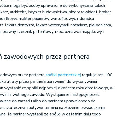
 spółce mogą być osoby uprawnione do wykonywania takich
rz, architekt, inżynier budownictwa, biegły rewident, broker
odatkowy, makler papierów wartościowych, doradca
z, lekarz dentysta, lekarz weterynarii, notariusz, pielęgniarka,
dca prawny, rzecznik patentowy, rzeczoznawca majątkowy i
ń zawodowych przez partnera
wodowych przez partnera
spółki partnerskiej
reguluje art. 100
adku utraty przez partnera uprawnień do wykonywania
n wystąpić ze spółki najpóźniej z końcem roku obrotowego, w
nywania wolnego zawodu. Wystąpienie następuje przez
owane do zarządu albo do partnera uprawnionego do
 bezskutecznym upływie terminu na złożenie oświadczenia
e, że partner wystąpił ze spółki w ostatnim dniu tego