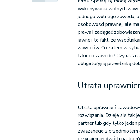
firmą. Spółkę tę mogą założ
wykonywania wolnych zawod
jednego wolnego zawodu, o i
osobowości prawnej, ale ma
prawa i zaciągać z
obowiązani
jawnej, to fakt, że wspólni
zawodów. Co zatem w sytuac
takiego zawodu? Czy
utrat
obligatoryjną przesłanką dok
Utrata uprawnie
Utrata uprawnień zawodowych
rozwiązania. Dzieje się tak
partner lub gdy tylko jede
związanego z przedmiotem dz
przynajmniej dwóch partner