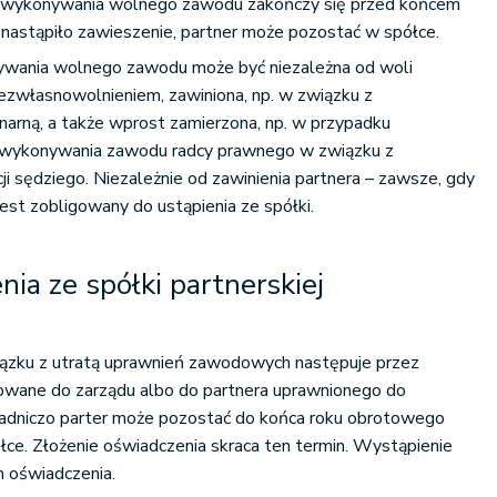
do wykonywania wolnego zawodu zakończy się przed końcem
nastąpiło zawieszenie, partner może pozostać w spółce.
ywania wolnego zawodu może być niezależna od woli
bezwłasnowolnieniem, zawiniona, np. w związku z
narną, a także wprost zamierzona, np. w przypadku
o wykonywania zawodu radcy prawnego w związku z
ji sędziego. Niezależnie od zawinienia partnera – zawsze, gdy
est zobligowany do ustąpienia ze spółki.
ia ze spółki partnerskiej
ązku z utratą uprawnień zawodowych następuje przez
owane do zarządu albo do partnera uprawnionego do
sadniczo parter może pozostać do końca roku obrotowego
ce. Złożenie oświadczenia skraca ten termin. Wystąpienie
m oświadczenia.