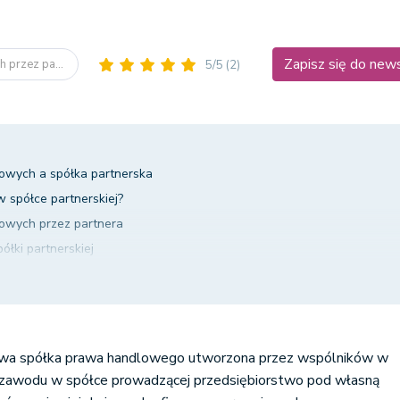
Zapisz się do new
 przez pa...
5/5
(2)
owych a spółka partnerska
 spółce partnerskiej?
owych przez partnera
ółki partnerskiej
nera pozbawionego prawa wykonywania zawodu
owych przez partnera a powstanie odpowiedzialności odszkodowawc
wych przez partnera w spółce partnerskiej – podsumowanie
owa spółka prawa handlowego utworzona przez wspólników w
zawodu w spółce prowadzącej przedsiębiorstwo pod własną