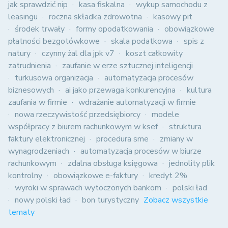
jak sprawdzić nip
kasa fiskalna
wykup samochodu z
leasingu
roczna składka zdrowotna
kasowy pit
środek trwały
formy opodatkowania
obowiązkowe
płatności bezgotówkowe
skala podatkowa
spis z
natury
czynny żal dla jpk v7
koszt całkowity
zatrudnienia
zaufanie w erze sztucznej inteligencji
turkusowa organizacja
automatyzacja procesów
biznesowych
ai jako przewaga konkurencyjna
kultura
zaufania w firmie
wdrażanie automatyzacji w firmie
nowa rzeczywistość przedsiębiorcy
modele
współpracy z biurem rachunkowym w ksef
struktura
faktury elektronicznej
procedura sme
zmiany w
wynagrodzeniach
automatyzacja procesów w biurze
rachunkowym
zdalna obsługa księgowa
jednolity plik
kontrolny
obowiązkowe e-faktury
kredyt 2%
wyroki w sprawach wytoczonych bankom
polski ład
nowy polski ład
bon turystyczny
Zobacz wszystkie
tematy