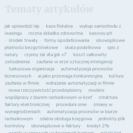
Tematy artykułów
jak sprawdzić nip
kasa fiskalna
wykup samochodu z
leasingu
roczna składka zdrowotna
kasowy pit
środek trwały
formy opodatkowania
obowiązkowe
płatności bezgotówkowe
skala podatkowa
spis z
natury
czynny żal dla jpk v7
koszt całkowity
zatrudnienia
zaufanie w erze sztucznej inteligencji
turkusowa organizacja
automatyzacja procesów
biznesowych
ai jako przewaga konkurencyjna
kultura
zaufania w firmie
wdrażanie automatyzacji w firmie
nowa rzeczywistość przedsiębiorcy
modele
współpracy z biurem rachunkowym w ksef
struktura
faktury elektronicznej
procedura sme
zmiany w
wynagrodzeniach
automatyzacja procesów w biurze
rachunkowym
zdalna obsługa księgowa
jednolity plik
kontrolny
obowiązkowe e-faktury
kredyt 2%
wyroki w sprawach wytoczonych bankom
polski ład