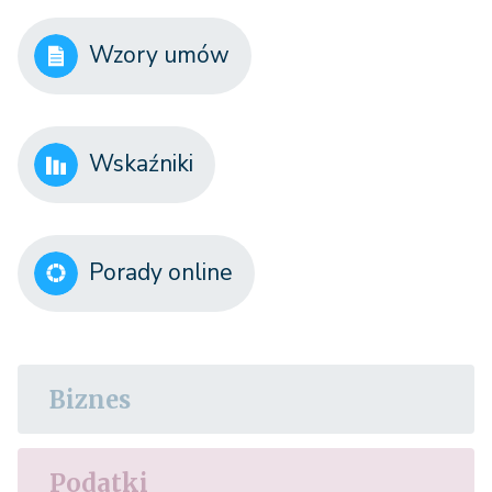
Wzory umów
Wskaźniki
Porady online
Biznes
Podatki