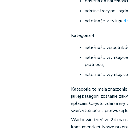
odsetki od należnośc
administracyjne i sąd
należności z tytułu
d
Kategoria 4.
należności wspólników
należności wynikając
płatności,
należności wynikając
Kategorie te mają znaczenie
jakiej kategorii zostanie zak
spłacani. Często zdarza się,
wierzytelności z pierwszej 
Warto wiedzieć, że 24 marc
konsumenckiej. Nowe przepis