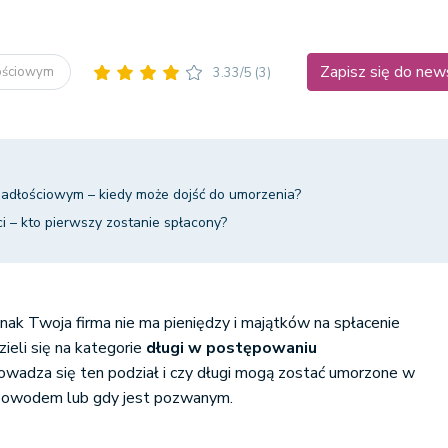
Zapisz się do new
łościowym
3.33/5
(3)
adłościowym – kiedy może dojść do umorzenia?
ci – kto pierwszy zostanie spłacony?
dnak Twoja firma nie ma pieniędzy i majątków na spłacenie
dzieli się na kategorie
długi w postępowaniu
rowadza się ten podział i czy długi mogą zostać umorzone w
 powodem lub gdy jest pozwanym.