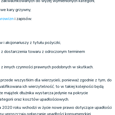
i zakwalifikowanych do wyżej wymienionych kategorii,
owe kary grzywny,
arowizn
i zapisów.
 i akcjonariuszy z tytułu pożyczki,
e z dostarczenia towaru z odroczonym terminem
e z innych czynności prawnych podobnych w skutkach.
 przede wszystkim dla wierzycieli, ponieważ zgodnie z tym, do
walifikowana ich wierzytelność, to w takiej kolejności będą
 że majątek dłużnika wystarcza jedynie na pokrycie
kategorii oraz kosztów upadłościowych.
a 2020 roku wchodzi w życie nowe prawo dotyczące upadłości
y uproszczają ogłaszanie upadłości konsumenckiej.