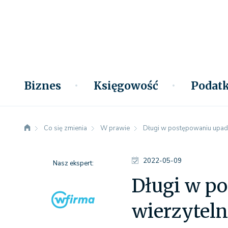
Biznes
Księgowość
Podatk
Co się zmienia
W prawie
Długi w postępowaniu upadł
2022-05-09
Nasz ekspert:
Długi w p
wierzyteln