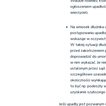
Wskaże również, któr
ogłoszeniem upadłośc
wierzycieli.
Na wniosek dłużnika 
postępowaniu upadło
wskazuje w oczywisty 
W takiej sytuacji dł
przed zakończeniem 
doprowadzić do umor
w nim wykazać, że nie
ustalonym przez sąd 
szczegółowo uzasadni
okoliczności wynikając
to być np. podeszły w
uzyskanie szybszego 
Jeśli upadły jest pozwanym 