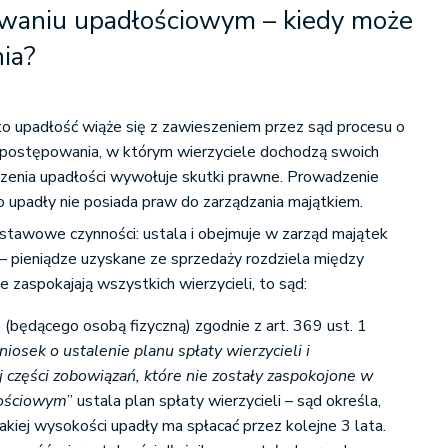
waniu upadłościowym – kiedy może
ia?
to upadłość wiąże się z zawieszeniem przez sąd procesu o
 postępowania, w którym wierzyciele dochodzą swoich
oszenia upadłości wywołuje skutki prawne. Prowadzenie
o upadły nie posiada praw do zarządzania majątkiem.
tawowe czynności: ustala i obejmuje w zarząd majątek
 – pieniądze uzyskane ze sprzedaży rozdziela między
nie zaspokajają wszystkich wierzycieli, to sąd:
(będącego osobą fizyczną) zgodnie z art. 369 ust. 1
niosek o ustalenie planu spłaty wierzycieli i
 części zobowiązań, które nie zostały zaspokojone w
łościowym
” ustala plan spłaty wierzycieli – sąd określa,
jakiej wysokości upadły ma spłacać przez kolejne 3 lata.