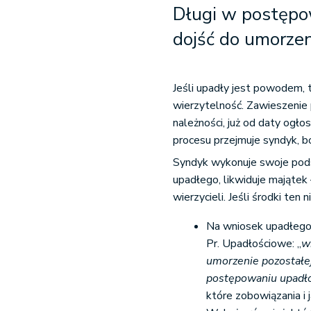
Długi w postępo
dojść do umorzen
Jeśli upadły jest powodem, 
wierzytelność. Zawieszenie
należności, już od daty ogł
procesu przejmuje syndyk, b
Syndyk wykonuje swoje pods
upadłego, likwiduje majątek
wierzycieli. Jeśli środki ten 
Na wniosek upadłego 
Pr. Upadłościowe: „
w
umorzenie pozostałej
postępowaniu upad
które zobowiązania i 