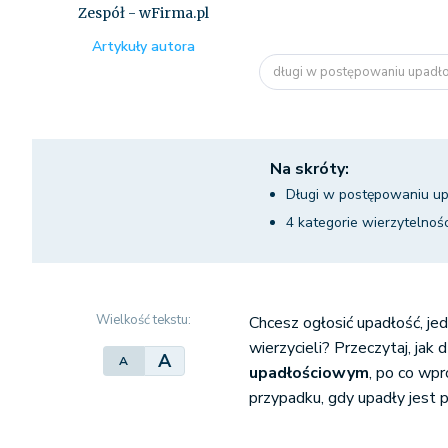
Zespół - wFirma.pl
Artykuły autora
długi w postępowaniu upad
Na skróty:
Długi w postępowaniu up
4 kategorie wierzytelnoś
Wielkość tekstu:
Chcesz ogłosić upadłość, je
wierzycieli? Przeczytaj, jak 
A
A
upadłościowym
, po co wp
przypadku, gdy upadły jest