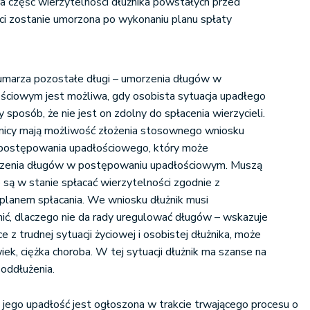
a część wierzytelności dłużnika powstałych przed
i zostanie umorzona po wykonaniu planu spłaty
umarza pozostałe długi – umorzenia długów w
ściowym jest możliwa, gdy osobista sytuacja upadłego
sposób, że nie jest on zdolny do spłacenia wierzycieli.
użnicy mają możliwość złożenia stosownego wniosku
postępowania upadłościowego, który może
zenia długów w postępowaniu upadłościowym. Muszą
 są w stanie spłacać wierzytelności zgodnie z
planem spłacania. We wniosku dłużnik musi
ć, dlaczego nie da rady uregulować długów – wskazuje
e z trudnej sytuacji życiowej i osobistej dłużnika, może
iek, ciężka choroba. W tej sytuacji dłużnik ma szanse na
oddłużenia.
i jego upadłość jest ogłoszona w trakcie trwającego procesu o