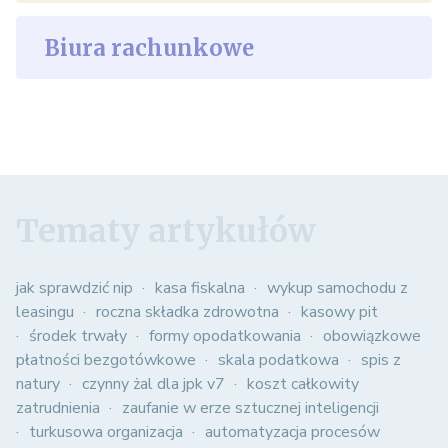
Biura rachunkowe
Tematy artykułów
jak sprawdzić nip
kasa fiskalna
wykup samochodu z
leasingu
roczna składka zdrowotna
kasowy pit
środek trwały
formy opodatkowania
obowiązkowe
płatności bezgotówkowe
skala podatkowa
spis z
natury
czynny żal dla jpk v7
koszt całkowity
zatrudnienia
zaufanie w erze sztucznej inteligencji
turkusowa organizacja
automatyzacja procesów