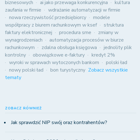
biznesowych
ai jako przewaga konkurencyjna
kultura
zaufania w firmie
wdrażanie automatyzacji w firmie
nowa rzeczywistość przedsiębiorcy
modele
współpracy z biurem rachunkowym w ksef
struktura
faktury elektronicznej
procedura sme
zmiany w
wynagrodzeniach
automatyzacja procesów w biurze
rachunkowym
zdalna obsługa księgowa
jednolity plik
kontrolny
obowiązkowe e-faktury
kredyt 2%
wyroki w sprawach wytoczonych bankom
polski ład
nowy polski ład
bon turystyczny
Zobacz wszystkie
tematy
ZOBACZ RÓWNIEŻ
Jak sprawdzić NIP swój oraz kontrahentów?