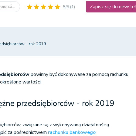
Zapisz się do newsle
biorcó...
5/5
(1)
zedsiębiorców - rok 2019
zedsiębiorców
powinny być dokonywane za pomocą rachunku
określone wartości.
iężne przedsiębiorców - rok 2019
siębiorców, związane są z wykonywaną działalnością
ąpić za pośrednictwem
rachunku bankowego