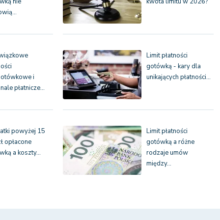
wką nie
kwota limitu w 2026?
owią…
wiązkowe
Limit płatności
ności
gotówką - kary dla
otówkowe i
unikających płatności…
inale płatnicze…
tki powyżej 15
Limit płatności
 zł opłacone
gotówką a różne
wką a koszty…
rodzaje umów
między…