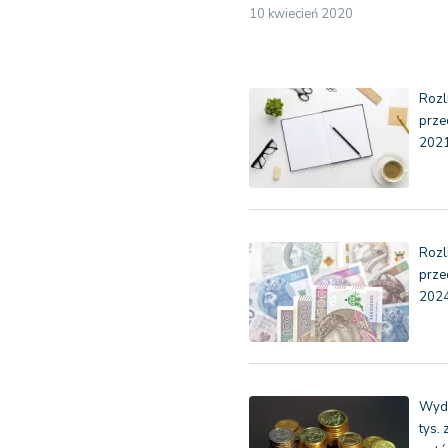
10 kwiecień 2020
Rozl
prze
202
Rozl
prze
202
Wyda
tys.