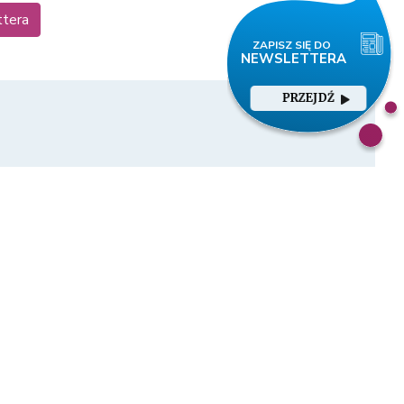
ttera
PRZEJDŹ