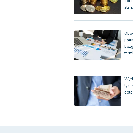
gotó
stan
Obo
płat
bezg
term
Wyda
tys.
gotó