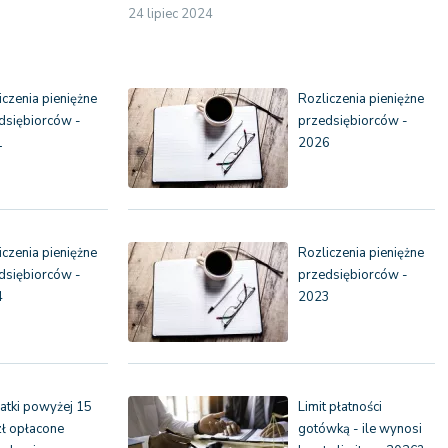
24 lipiec 2024
iczenia pieniężne
Rozliczenia pieniężne
dsiębiorców -
przedsiębiorców -
1
2026
iczenia pieniężne
Rozliczenia pieniężne
dsiębiorców -
przedsiębiorców -
4
2023
tki powyżej 15
Limit płatności
 zł opłacone
gotówką - ile wynosi