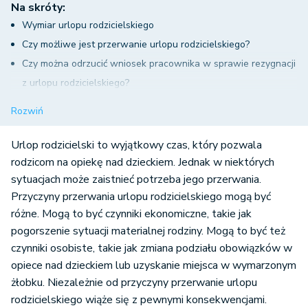
Na skróty:
Wymiar urlopu rodzicielskiego
Czy możliwe jest przerwanie urlopu rodzicielskiego?
Czy można odrzucić wniosek pracownika w sprawie rezygnacji
z urlopu rodzicielskiego?
Rezygnacja z całości lub części urlopu rodzicielskiego
Rozwiń
Zrzeczenie na rzecz drugiego rodzica
Czy można korzystać z urlopu rodzicielskiego i pracować na
Urlop rodzicielski to wyjątkowy czas, który pozwala
etacie?
rodzicom na opiekę nad dzieckiem. Jednak w niektórych
sytuacjach może zaistnieć potrzeba jego przerwania.
Podsumowanie
Przyczyny przerwania urlopu rodzicielskiego mogą być
różne. Mogą to być czynniki ekonomiczne, takie jak
pogorszenie sytuacji materialnej rodziny. Mogą to być też
czynniki osobiste, takie jak zmiana podziału obowiązków w
opiece nad dzieckiem lub uzyskanie miejsca w wymarzonym
żłobku. Niezależnie od przyczyny przerwanie urlopu
rodzicielskiego wiąże się z pewnymi konsekwencjami.