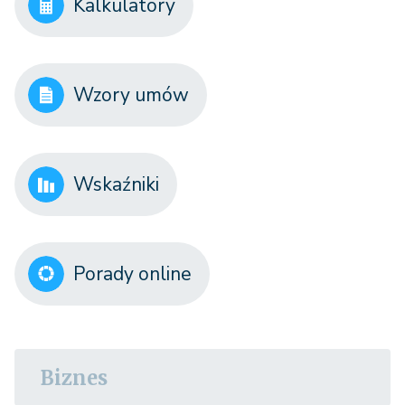
Kalkulatory
Wzory umów
Wskaźniki
Porady online
Biznes