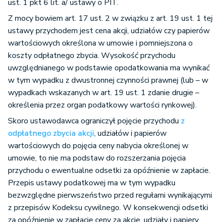
ust. 1 pkt 6 lit. a/ ustawy o PIT.
Z mocy bowiem art. 17 ust. 2 w związku z art. 19 ust. 1 tej
ustawy przychodem jest cena akcji, udziałów czy papierów
wartościowych określona w umowie i pomniejszona o
koszty odpłatnego zbycia. Wysokość przychodu
uwzględnianego w podstawie opodatkowania ma wynikać
w tym wypadku z dwustronnej czynności prawnej (lub – w
wypadkach wskazanych w art. 19 ust. 1 zdanie drugie –
określenia przez organ podatkowy wartości rynkowej).
Skoro ustawodawca ograniczył pojęcie przychodu
z
odpłatnego zbycia akcji
, udziałów i papierów
wartościowych do pojęcia ceny nabycia określonej w
umowie, to nie ma podstaw do rozszerzania pojęcia
przychodu o ewentualne odsetki za opóźnienie w zapłacie.
Przepis ustawy podatkowej ma w tym wypadku
bezwzględne pierwszeństwo przed regułami wynikającymi
z przepisów Kodeksu cywilnego. W konsekwencji odsetki
za opóźnienie w zapłacie ceny za akcje, udziały i papiery