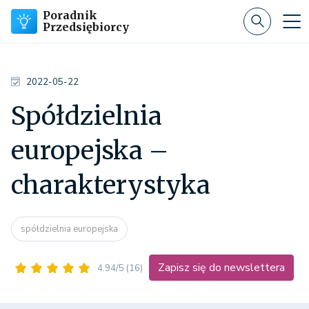
Poradnik
Przedsiębiorcy
2022-05-22
Spółdzielnia
europejska –
charakterystyka
spółdzielnia europejska
Zapisz się do newslettera
4.94/5
(16)