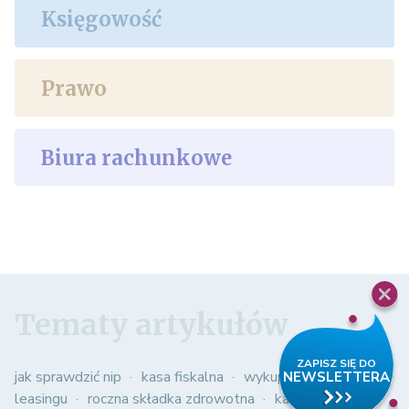
Księgowość
Prawo
Biura rachunkowe
Tematy artykułów
jak sprawdzić nip
kasa fiskalna
wykup samochodu z
leasingu
roczna składka zdrowotna
kasowy pit