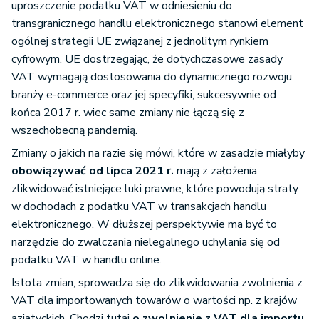
uproszczenie podatku VAT w odniesieniu do
transgranicznego handlu elektronicznego stanowi element
ogólnej strategii UE związanej z jednolitym rynkiem
cyfrowym. UE dostrzegając, że dotychczasowe zasady
VAT wymagają dostosowania do dynamicznego rozwoju
branży e-commerce oraz jej specyfiki, sukcesywnie od
końca 2017 r. wiec same zmiany nie łączą się z
wszechobecną pandemią.
Zmiany o jakich na razie się mówi, które w zasadzie miałyby
obowiązywać od lipca 2021 r.
mają z założenia
zlikwidować istniejące luki prawne, które powodują straty
w dochodach z podatku VAT w transakcjach handlu
elektronicznego. W dłuższej perspektywie ma być to
narzędzie do zwalczania nielegalnego uchylania się od
podatku VAT w handlu online.
Istota zmian, sprowadza się do zlikwidowania zwolnienia z
VAT dla importowanych towarów o wartości np. z krajów
azjatyckich. Chodzi tutaj
o zwolnienie z VAT dla importu