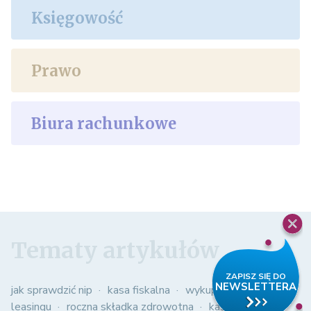
Księgowość
Prawo
Biura rachunkowe
Tematy artykułów
jak sprawdzić nip
kasa fiskalna
wykup samochodu z
leasingu
roczna składka zdrowotna
kasowy pit