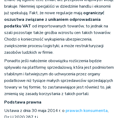
brakuje. Niemniej specjaliści w dziedzinie handlu i ekonomii
już spekulują. Fakt, że nowe regulacje mają
ograniczyć
oszustwa związane z unikaniem odprowadzania
podatku VAT
od importowanych towarów, to jednak na
szali pozostaje także groźba wzrostu cen takich towarów.
Chodzi o konieczność wykupienia ubezpieczenia,
zwiększenie procesu logistyki, a może restrukturyzacji
zasobów ludzkich w firmie.
Ponadto jeśli nałożenie obowiązku rozliczenia będzie
spływało na platformę sprzedażową, która jest podmiotem
stabilnym i łatwiejszym do uchwycenia przez organy
podatkowe niż tysiące małych sprzedawców sprzedających
towary w tej formie, to zastanawiające jest również to, jak
zmienią się zasady korzystania z takich portali.
Podstawa prawna
Ustawa z dnia 30 maja 2014 r. o
prawach konsumenta
,
Dz.U.2020.287 t.j.