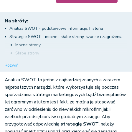
Na skróty:
Analiza SWOT - podstawowe informacje, historia
Strategie SWOT - mocne i słabe strony, szanse i zagrożenia
Mocne strony
Słabe strony
Szanse
Rozwiń
Zagrożenia
Jak przeprowadzić analizę SWOT?
Analiza SWOT to jedno z najbardziej znanych a zarazem
Analiza SWOT - przykładowe zestawienie
najprostszych narzędzi, które wykorzystuje się podczas
sporządzania strategii marketingowych bądź biznesplanów.
Jej ogromnym atutem jest fakt, że można ją stosować
zarówno w odniesieniu do niewielkich mikrofirm jak i
wielkich przedsiębiorstw o globalnym zasięgu. Aby
przygotować odpowiednią
strategię SWOT
, należy
posiadać analityczny umysł oraz kierować się zasadami