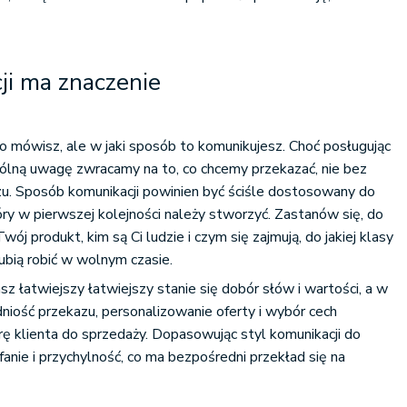
ji ma znaczenie
o mówisz, ale w jaki sposób to komunikujesz. Choć posługując
gólną uwagę zwracamy na to, co chcemy przekazać, nie bez
zu. Sposób komunikacji powinien być ściśle dostosowany do
który w pierwszej kolejności należy stworzyć. Zastanów się, do
Twój produkt, kim są Ci ludzie i czym się zajmują, do jakiej klasy
lubią robić w wolnym czasie.
z łatwiejszy łatwiejszy stanie się dobór słów i wartości, a w
dniość przekazu, personalizowanie oferty i wybór cech
rę klienta do sprzedaży. Dopasowując styl komunikacji do
anie i przychylność, co ma bezpośredni przekład się na