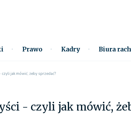
i
Prawo
Kadry
Biura ra
- czyli jak mówić, żeby sprzedać?
yści - czyli jak mówić, ż