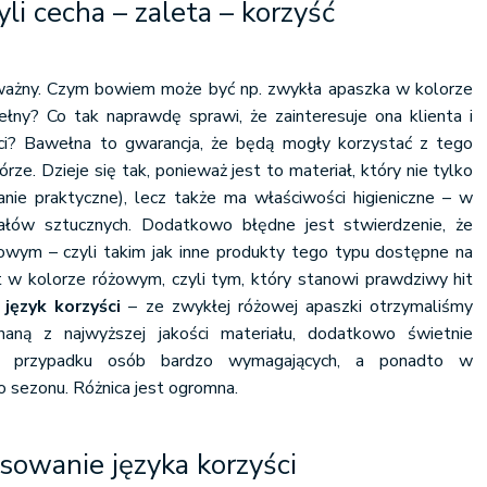
yli cecha – zaleta – korzyść
 ważny. Czym bowiem może być np. zwykła apaszka w kolorze
ny? Co tak naprawdę sprawi, że zainteresuje ona klienta i
ci? Bawełna to gwarancja, że będą mogły korzystać z tego
ze. Dzieje się tak, ponieważ jest to materiał, który nie tylko
nie praktyczne), lecz także ma właściwości higieniczne – w
ałów sztucznych. Dodatkowo błędne jest stwierdzenie, że
owym – czyli takim jak inne produkty tego typu dostępne na
st w kolorze różowym, czyli tym, który stanowi prawdziwy hit
a
język korzyści
– ze zwykłej różowej apaszki otrzymaliśmy
ną z najwyższej jakości materiału, dodatkowo świetnie
w przypadku osób bardzo wymagających, a ponadto w
 sezonu. Różnica jest ogromna.
sowanie języka korzyści