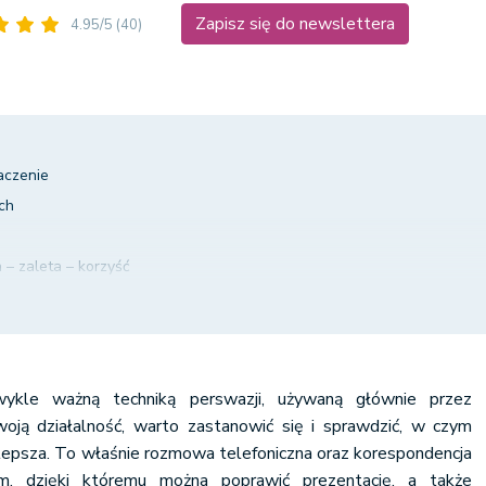
Zapisz się do newslettera
4.95/5
(40)
aczenie
ch
a – zaleta – korzyść
języka korzyści
nia klienta
korzyści
ykle ważną techniką perswazji, używaną głównie przez
ją działalność, warto zastanowić się i sprawdzić, w czym
 lepsza. To właśnie rozmowa telefoniczna oraz korespondencja
m, dzięki któremu można poprawić prezentację, a także