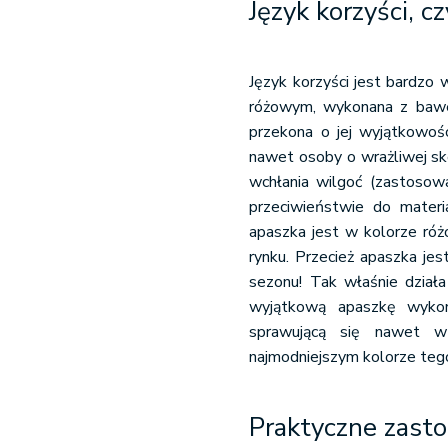
Język korzyści, cz
Język korzyści jest bardzo
różowym, wykonana z baweł
przekona o jej wyjątkowoś
nawet osoby o wrażliwej skór
wchłania wilgoć (zastosowa
przeciwieństwie do materi
apaszka jest w kolorze róż
rynku. Przecież apaszka je
sezonu! Tak właśnie dział
wyjątkową apaszkę wykona
sprawującą się nawet 
najmodniejszym kolorze tego
Praktyczne zasto