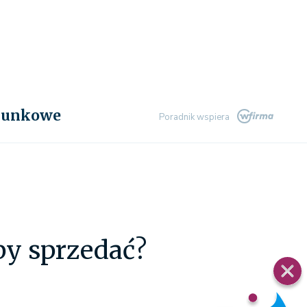
chunkowe
Poradnik wspiera
eby sprzedać?