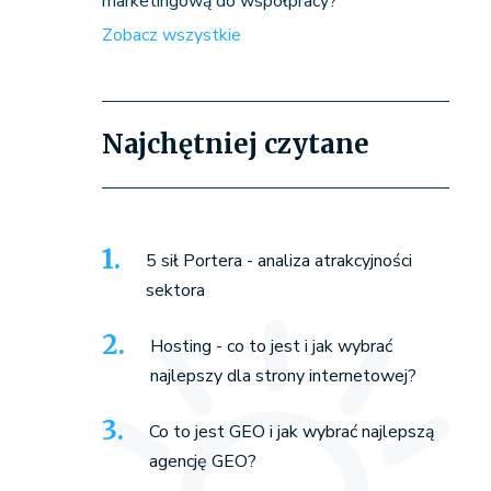
marketingową do współpracy?
Zobacz wszystkie
Najchętniej czytane
5 sił Portera - analiza atrakcyjności
sektora
Hosting - co to jest i jak wybrać
najlepszy dla strony internetowej?
Co to jest GEO i jak wybrać najlepszą
agencję GEO?