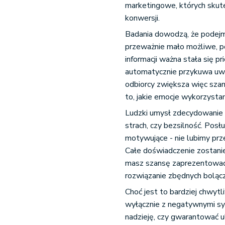
marketingowe, których skute
konwersji.
Badania dowodzą, że podejm
przeważnie mało możliwe, p
informacji ważna stała się p
automatycznie przykuwa uwag
odbiorcy zwiększa więc szan
to, jakie emocje wykorzysta
Ludzki umysł zdecydowanie in
strach, czy bezsilność. Posł
motywujące - nie lubimy pr
Całe doświadczenie zostanie
masz szansę zaprezentować 
rozwiązanie zbędnych boląc
Choć jest to bardziej chwytl
wyłącznie z negatywnymi sy
nadzieję, czy gwarantować u