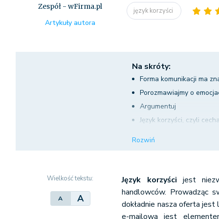
Zespół - wFirma.pl
język korzyści
Artykuły autora
Na skróty:
Forma komunikacji ma zn
Porozmawiajmy o emocja
Argumentuj
Język korzyści, czyli cech
Praktyczne zastosowanie 
Rozwiń
Język korzyści a oczekiwa
Marzenie klienta a język 
Wielkość tekstu:
Język korzyści
jest niezw
handlowców. Prowadząc swo
A
A
dokładnie nasza oferta jest
e-mailowa jest elemente