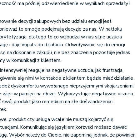
czność ma później odzwierciedlenie w wynikach sprzedaży i
owanie decyzji zakupowych bez udziału emocji jest
onieważ to emocje podejmują decyzje za nas. W natłoku
riorytetyzacja, dlatego to co wzbudza w nas silne uczucia
ę i daje impuls do działania. Odwoływanie się do emocji
sę na dokonanie zakupu, nie bez znaczenia pozostaje jednak
my w komunikacji z klientem.
tensywniej reaguje na negatywne uczucia, jak frustracja,
ugiwanie się nimi w kontakcie z klientem będzie mieć działanie
zecież dyskomfortu wywołanego nieprzyjemnymi skojarzeniami.
 więc w pamięci na dłużej. Wykorzystując negatywne uczucia
swój produkt jako remedium na złe doświadczenia i
zek.
iwe, produkt czy usługa wcale nie muszą kojarzyć się
tuacjami. Komunikując się językiem korzyści możesz dawać
lgę. Wybór należy do Ciebie, nie zapominaj jednak, że powinien