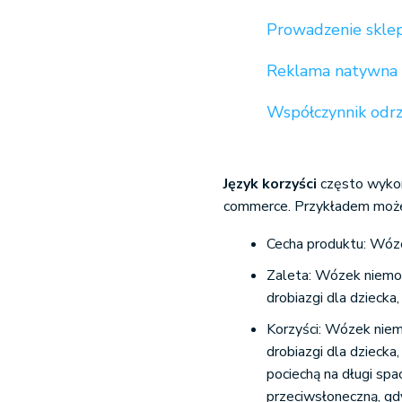
Prowadzenie sklep
Reklama natywna t
Współczynnik odrz
Język korzyści
często wykor
commerce. Przykładem może 
Cecha produktu: Wóz
Zaleta: Wózek niemo
drobiazgi dla dziecka
Korzyści: Wózek niem
drobiazgi dla dziecka
pociechą na długi spa
przeciwsłoneczną, gd