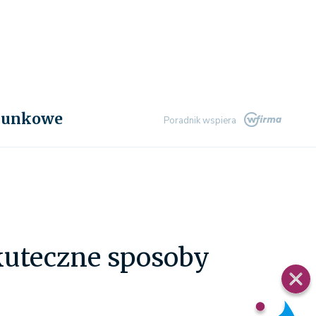
chunkowe
Poradnik wspiera
 skuteczne sposoby