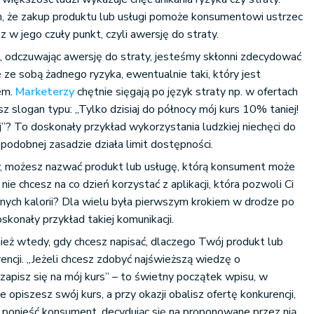
m, że zakup produktu lub usługi pomoże konsumentowi ustrzec
sz w jego czuły punkt, czyli awersję do straty.
, odczuwając awersję do straty, jesteśmy skłonni zdecydować
ie ze sobą żadnego ryzyka, ewentualnie taki, który jest
em.
Marketerzy
chętnie sięgają po język straty np. w ofertach
z slogan typu: „Tylko dzisiaj do północy mój kurs 10% taniej!
j”? To doskonały przykład wykorzystania ludzkiej niechęci do
 podobnej zasadzie działa limit dostępności.
ty, możesz nazwać produkt lub usługę, którą konsument może
nie chcesz na co dzień korzystać z aplikacji, która pozwoli Ci
nych kalorii? Dla wielu była pierwszym krokiem w drodze po
konały przykład takiej komunikacji.
nież wtedy, gdy chcesz napisać, dlaczego Twój produkt lub
encji. „Jeżeli chcesz zdobyć najświeższą wiedzę o
zapisz się na mój kurs” – to świetny początek wpisu, w
opiszesz swój kurs, a przy okazji obalisz ofertę konkurencji,
e ponieść konsument, decydując się na proponowane przez nią