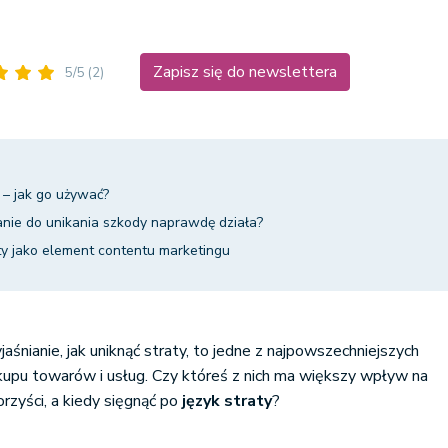
Zapisz się do newslettera
5/5
(2)
 – jak go używać?
canie do unikania szkody naprawdę działa?
raty jako element contentu marketingu
aśnianie, jak uniknąć straty, to jedne z najpowszechniejszych
upu towarów i usług. Czy któreś z nich ma większy wpływ na
rzyści, a kiedy sięgnąć po
język straty
?