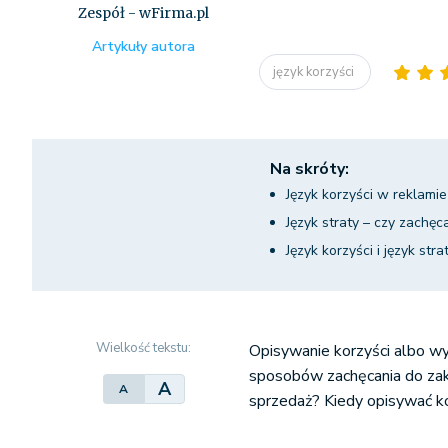
Zespół - wFirma.pl
Artykuły autora
język korzyści
Na skróty:
Język korzyści w reklamie
Język straty – czy zachę
Język korzyści i język st
Wielkość tekstu:
Opisywanie korzyści albo wyj
sposobów zachęcania do zak
A
A
sprzedaż? Kiedy opisywać ko