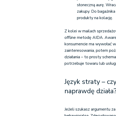
słoneczną aurę. Wrac
zakupy. Do bagażnika
produkty na kolację.
Z kolei w mailach sprzedażo
offline metodę AIDA. Awaren
konsumencie ma wywołać wi
zainteresowania, potem poż
działania – to prosty schem
potrzebuje towaru lub usługi
Język straty – cz
naprawdę działa
Jeżeli szukasz argumentu z
behawioralna. Zdecydowana w