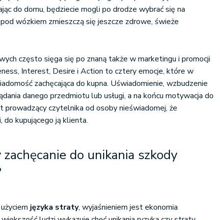
ając do domu, będziecie mogli po drodze wybrać się na
 pod wózkiem zmieszczą się jeszcze zdrowe, świeże
wych często sięga się po znaną także w marketingu i promocji
ess, Interest, Desire i Action to cztery emocje, które w
adomość zachęcająca do kupna. Uświadomienie, wzbudzenie
ądania danego przedmiotu lub usługi, a na końcu motywacja do
at prowadzący czytelnika od osoby nieświadomej, że
, do kupującego ją klienta.
y zachęcanie do unikania szkody
?
a użyciem
języka straty
, wyjaśnieniem jest ekonomia
iększość ludzi wykazuje chęć unikania ryzyka czy straty.