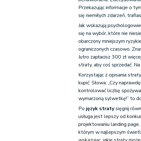
Przekazując informacje o ty
się niemiłych zdarzeń, trafia
Jak wskazują psychologowie
się na wybór, które nie nies
obarczony mniejszym ryzyki
ograniczonych czasowo. Znas
Jutro zapłacisz 300 zł więce
straty, aby coś sprzedać. Na
Korzystając z opisania stra
kupić. Słowa: „Czy naprawdę 
kontrolować liczbę spożywa
wymarzoną sylwetkę!” to dos
Po
język straty
sięgnij rów
usługa jest lepszy od konkur
projektowaniu landing page, 
którym w najlepszym świetle 
wskazując, jakie straty moż