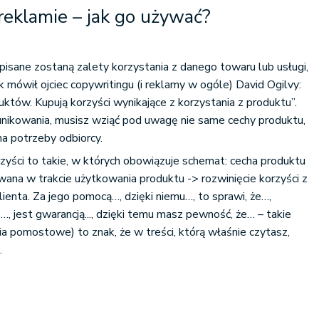
 reklamie – jak go używać?
pisane zostaną zalety korzystania z danego towaru lub usługi,
 mówił ojciec copywritingu (i reklamy w ogóle) David Ogilvy:
któw. Kupują korzyści wynikające z korzystania z produktu”.
unikowania, musisz wziąć pod uwagę nie same cechy produktu,
na potrzeby odbiorcy.
rzyści to takie, w których obowiązuje schemat: cecha produktu
wana w trakcie użytkowania produktu -> rozwinięcie korzyści z
enta. Za jego pomocą…, dzięki niemu…, to sprawi, że…,
, jest gwarancją..., dzięki temu masz pewność, że… – takie
ia pomostowe) to znak, że w treści, którą właśnie czytasz,
.