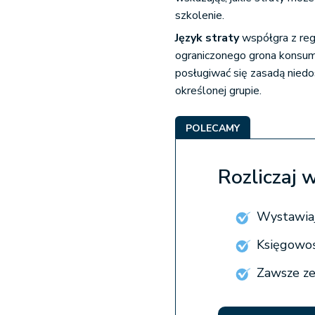
szkolenie.
Język straty
współgra z regu
ograniczonego grona konsume
posługiwać się zasadą niedo
określonej grupie.
POLECAMY
Rozliczaj 
Wystawiaj 
Księgowość
Zawsze ze