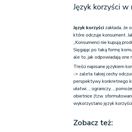
Język korzyści w
Język korzyści
zakłada, że o
które odczuje konsument. Jak
„Konsumenci nie kupują produ
Sięgając po taką formę kom
ale to, jak odpowiadają one 
Treści napisane językiem ko
-> zaleta takiej cechy odczu
perspektywy konkretnego kli
ułatwi…, ograniczy…, pomoże…
obietnice (tzw. sformułowan
wykorzystano język korzyści
Zobacz też: