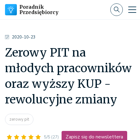
Poradnik
Przedsiębiorcy
2020-10-23
Zerowy PIT na
młodych pracowników
oraz wyższy KUP -
rewolucyjne zmiany
zerowy pit
Zapisz się do newslettera
5/5
(27)