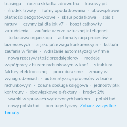
leasingu
roczna składka zdrowotna
kasowy pit
środek trwały
formy opodatkowania
obowiązkowe
płatności bezgotówkowe
skala podatkowa
spis z
natury
czynny żal dla jpk v7
koszt całkowity
zatrudnienia
zaufanie w erze sztucznej inteligencji
turkusowa organizacja
automatyzacja procesów
biznesowych
ai jako przewaga konkurencyjna
kultura
zaufania w firmie
wdrażanie automatyzacji w firmie
nowa rzeczywistość przedsiębiorcy
modele
współpracy z biurem rachunkowym w ksef
struktura
faktury elektronicznej
procedura sme
zmiany w
wynagrodzeniach
automatyzacja procesów w biurze
rachunkowym
zdalna obsługa księgowa
jednolity plik
kontrolny
obowiązkowe e-faktury
kredyt 2%
wyroki w sprawach wytoczonych bankom
polski ład
nowy polski ład
bon turystyczny
Zobacz wszystkie
tematy