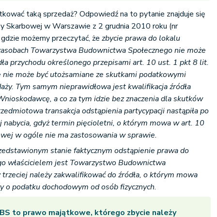
tkować taką sprzedaż? Odpowiedź na to pytanie znajduje się
zby Skarbowej w Warszawie z 2 grudnia 2010 roku (nr
gdzie możemy przeczytać, że
zbycie prawa do lokalu
zasobach Towarzystwa Budownictwa Społecznego nie może
ła przychodu określonego przepisami art. 10 ust. 1 pkt 8 lit.
ie nie może być utożsamiane ze skutkami podatkowymi
daży. Tym samym nieprawidłowa jest kwalifikacja źródła
nioskodawcę, a co za tym idzie bez znaczenia dla skutków
rzedmiotowa transakcja odstąpienia partycypacji nastąpiła po
ej nabycia, gdyż termin pięcioletni, o którym mowa w art. 10
owej w ogóle nie ma zastosowania w sprawie.
rzedstawionym stanie faktycznym odstąpienie prawa do
ego właścicielem jest Towarzystwo Budownictwa
 trzeciej należy zakwalifikować do źródła, o którym mowa
awy o podatku dochodowym od osób fizycznych
.
BS to prawo majątkowe, którego zbycie należy