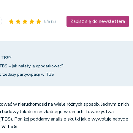
Zapisz się do newslettera
5/5
(2)
w TBS?
TBS – jak należy ją opodatkować?
przedaży partycypacji w TBS
ować w nieruchomości na wiele różnych sposób. Jednym z nich
ach budowy lokalu mieszkalnego w ramach Towarzystwa
BS). Poniżej poddamy analizie skutki jakie wywołuje nabycie
i w TBS
.