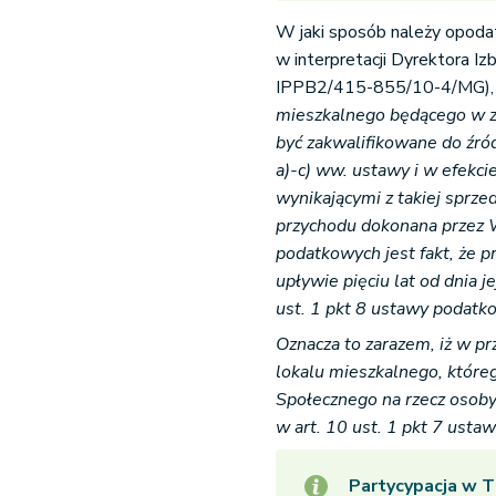
W jaki sposób należy opoda
w interpretacji Dyrektora I
IPPB2/415-855/10-4/MG), 
mieszkalnego będącego w 
być zakwalifikowane do źród
a)-c) ww. ustawy i w efekc
wynikającymi z takiej sprze
przychodu dokonana przez W
podatkowych jest fakt, że p
upływie pięciu lat od dnia j
ust. 1 pkt 8 ustawy podatk
Oznacza to zarazem, iż w p
lokalu mieszkalnego, któr
Społecznego na rzecz osoby
w art. 10 ust. 1 pkt 7 ust
Partycypacja w T