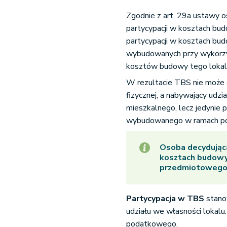
Zgodnie z art. 29a ustawy
partycypacji w kosztach bu
partycypacji w kosztach bud
wybudowanych przy wykorzy
kosztów budowy tego lokal
W rezultacie TBS nie może 
fizycznej, a nabywający udz
mieszkalnego, lecz jedynie 
wybudowanego w ramach po
Osoba decydująca
kosztach budowy 
przedmiotowego l
Partycypacja w TBS
stanow
udziału we własności lokalu
podatkowego.