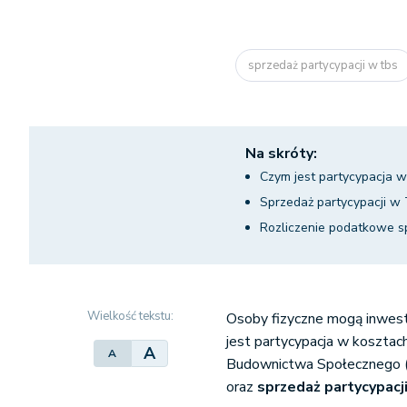
sprzedaż partycypacji w tbs
Na skróty:
Czym jest partycypacja 
Sprzedaż partycypacji w 
Rozliczenie podatkowe s
Wielkość tekstu:
Osoby fizyczne mogą inwest
jest partycypacja w koszt
A
A
Budownictwa Społecznego (T
oraz
sprzedaż partycypacj