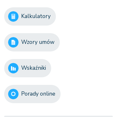
Kalkulatory
Wzory umów
Wskaźniki
Porady online