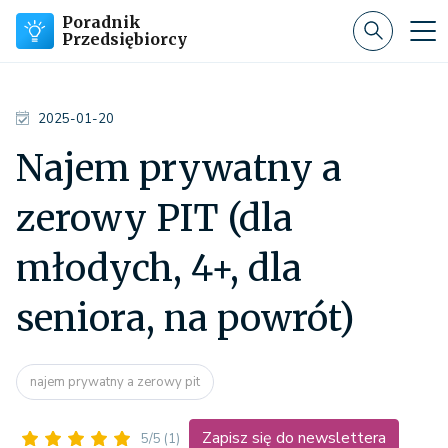
Poradnik
Przedsiębiorcy
2025-01-20
Najem prywatny a
zerowy PIT (dla
młodych, 4+, dla
seniora, na powrót)
najem prywatny a zerowy pit
Zapisz się do newslettera
5/5
(1)