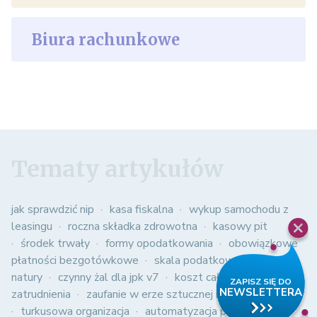
Biura rachunkowe
Tematy artykułów
jak sprawdzić nip
kasa fiskalna
wykup samochodu z
leasingu
roczna składka zdrowotna
kasowy pit
środek trwały
formy opodatkowania
obowiązkowe
płatności bezgotówkowe
skala podatkowa
spis z
natury
czynny żal dla jpk v7
koszt całkowity
zatrudnienia
zaufanie w erze sztucznej inteligencji
turkusowa organizacja
automatyzacja procesów