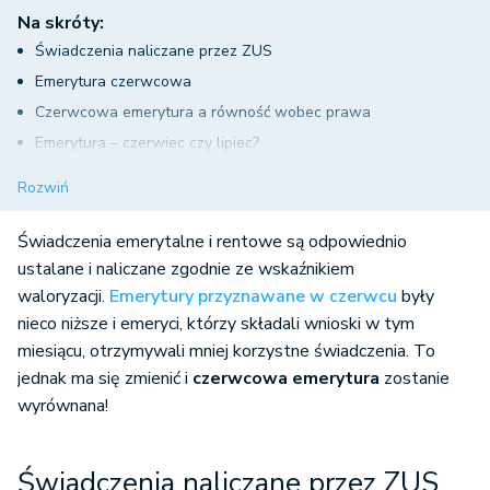
Na skróty:
Świadczenia naliczane przez ZUS
Emerytura czerwcowa
Czerwcowa emerytura a równość wobec prawa
Emerytura – czerwiec czy lipiec?
Co z poprzednimi emeryturami?
Rozwiń
Emerytura – czerwiec czy lipiec? Podsumowanie
Świadczenia emerytalne i rentowe są odpowiednio
ustalane i naliczane zgodnie ze wskaźnikiem
waloryzacji.
Emerytury przyznawane w czerwcu
były
nieco niższe i emeryci, którzy składali wnioski w tym
miesiącu, otrzymywali mniej korzystne świadczenia. To
jednak ma się zmienić i
czerwcowa emerytura
zostanie
wyrównana!
Świadczenia naliczane przez ZUS