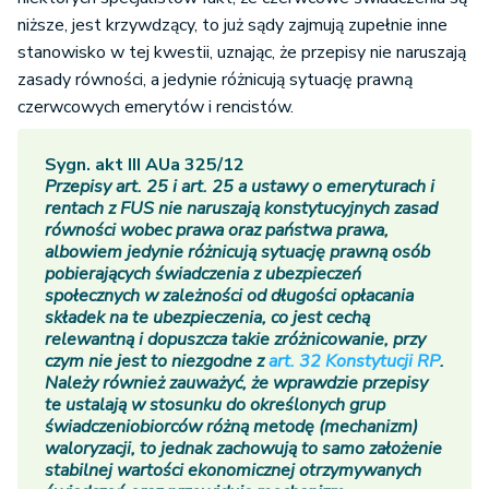
niższe, jest krzywdzący, to już sądy zajmują zupełnie inne
stanowisko w tej kwestii, uznając, że przepisy nie naruszają
zasady równości, a jedynie różnicują sytuację prawną
czerwcowych emerytów i rencistów.
Sygn. akt III AUa 325/12
Przepisy art. 25 i art. 25 a ustawy o emeryturach i
rentach z FUS nie naruszają konstytucyjnych zasad
równości wobec prawa oraz państwa prawa,
albowiem jedynie różnicują sytuację prawną osób
pobierających świadczenia z ubezpieczeń
społecznych w zależności od długości opłacania
składek na te ubezpieczenia, co jest cechą
relewantną i dopuszcza takie zróżnicowanie, przy
czym nie jest to niezgodne z
art. 32 Konstytucji RP
.
Należy również zauważyć, że wprawdzie przepisy
te ustalają w stosunku do określonych grup
świadczeniobiorców różną metodę (mechanizm)
waloryzacji, to jednak zachowują to samo założenie
stabilnej wartości ekonomicznej otrzymywanych