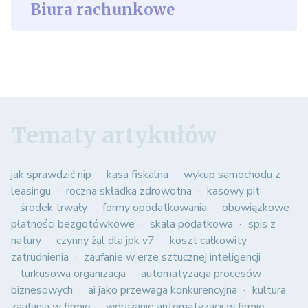
Biura rachunkowe
Tematy artykułów
jak sprawdzić nip
kasa fiskalna
wykup samochodu z
leasingu
roczna składka zdrowotna
kasowy pit
środek trwały
formy opodatkowania
obowiązkowe
płatności bezgotówkowe
skala podatkowa
spis z
natury
czynny żal dla jpk v7
koszt całkowity
zatrudnienia
zaufanie w erze sztucznej inteligencji
turkusowa organizacja
automatyzacja procesów
biznesowych
ai jako przewaga konkurencyjna
kultura
zaufania w firmie
wdrażanie automatyzacji w firmie