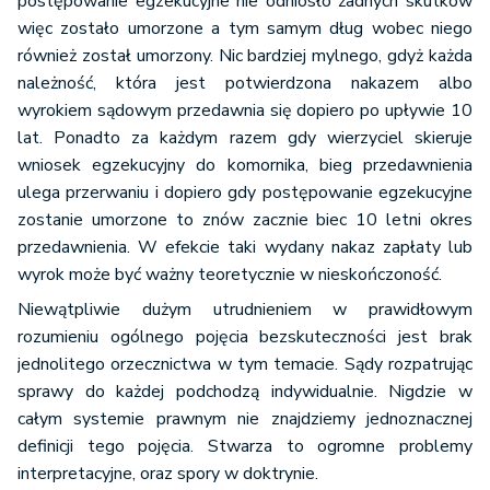
postępowanie egzekucyjne nie odniosło żadnych skutków
więc zostało umorzone a tym samym dług wobec niego
również został umorzony. Nic bardziej mylnego, gdyż każda
należność, która jest potwierdzona nakazem albo
wyrokiem sądowym przedawnia się dopiero po upływie 10
lat. Ponadto za każdym razem gdy wierzyciel skieruje
wniosek egzekucyjny do komornika, bieg przedawnienia
ulega przerwaniu i dopiero gdy postępowanie egzekucyjne
zostanie umorzone to znów zacznie biec 10 letni okres
przedawnienia. W efekcie taki wydany nakaz zapłaty lub
wyrok może być ważny teoretycznie w nieskończoność.
Niewątpliwie dużym utrudnieniem w prawidłowym
rozumieniu ogólnego pojęcia bezskuteczności jest brak
jednolitego orzecznictwa w tym temacie. Sądy rozpatrując
sprawy do każdej podchodzą indywidualnie. Nigdzie w
całym systemie prawnym nie znajdziemy jednoznacznej
definicji tego pojęcia. Stwarza to ogromne problemy
interpretacyjne, oraz spory w doktrynie.