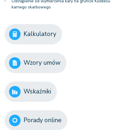
Odstąpienie od wymierzenia kary na gruncie Kodeksu
karnego skarbowego
Kalkulatory
Wzory umów
Wskaźniki
Porady online