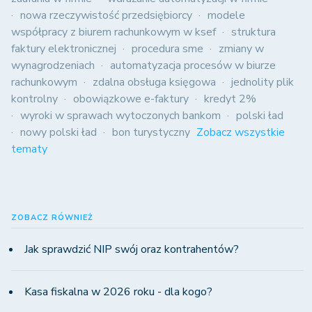
nowa rzeczywistość przedsiębiorcy
modele
współpracy z biurem rachunkowym w ksef
struktura
faktury elektronicznej
procedura sme
zmiany w
wynagrodzeniach
automatyzacja procesów w biurze
rachunkowym
zdalna obsługa księgowa
jednolity plik
kontrolny
obowiązkowe e-faktury
kredyt 2%
wyroki w sprawach wytoczonych bankom
polski ład
nowy polski ład
bon turystyczny
Zobacz wszystkie
tematy
ZOBACZ RÓWNIEŻ
Jak sprawdzić NIP swój oraz kontrahentów?
Kasa fiskalna w 2026 roku - dla kogo?