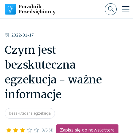
Poradnik
Przedsiębiorcy
2022-01-17
Czym jest
bezskuteczna
egzekucja - ważne
informacje
bezskuteczna egzekucja
Zapisz się do newslettera
3/5
(4)