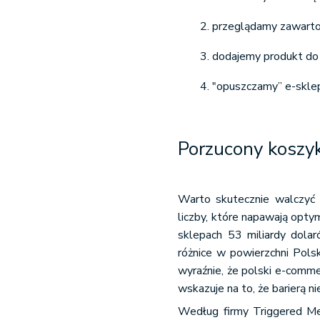
przeglądamy zawartoś
dodajemy produkt do
"opuszczamy” e-sklep 
Porzucony koszyk
Warto skutecznie walczyć
liczby, które napawają opt
sklepach 53 miliardy dolar
różnice w powierzchni Polsk
wyraźnie, że polski e-comme
wskazuje na to, że barierą ni
Według firmy Triggered Me