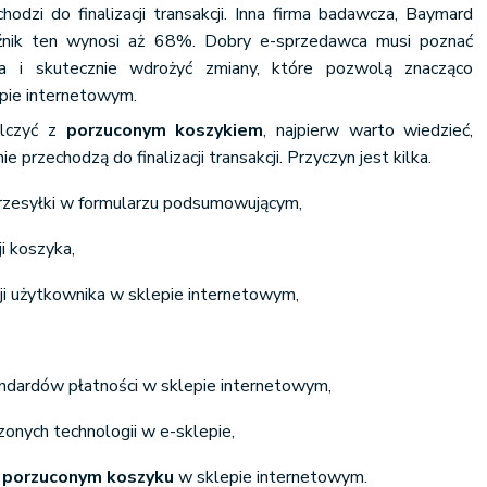
hodzi do finalizacji transakcji. Inna firma badawcza, Baymard
kaźnik ten wynosi aż 68%. Dobry e-sprzedawca musi poznać
nia i skutecznie wdrożyć zmiany, które pozwolą znacząco
pie internetowym.
alczyć z
porzuconym koszykiem
, najpierw warto wiedzieć,
ie przechodzą do finalizacji transakcji. Przyczyn jest kilka.
rzesyłki w formularzu podsumowującym,
i koszyka,
cji użytkownika w sklepie internetowym,
ndardów płatności w sklepie internetowym,
onych technologii w e-sklepie,
o
porzuconym koszyku
w sklepie internetowym.