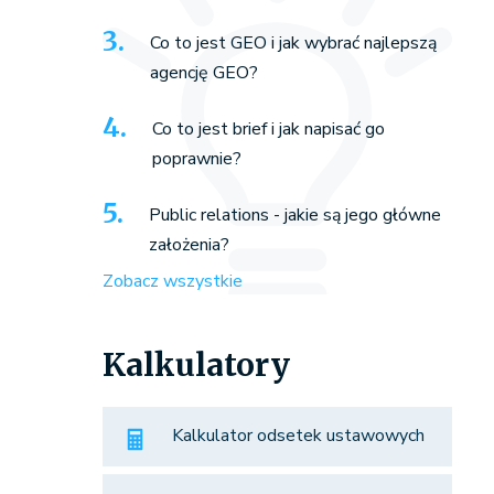
Co to jest GEO i jak wybrać najlepszą
agencję GEO?
Co to jest brief i jak napisać go
poprawnie?
Public relations - jakie są jego główne
założenia?
Zobacz wszystkie
Kalkulatory
Kalkulator odsetek ustawowych