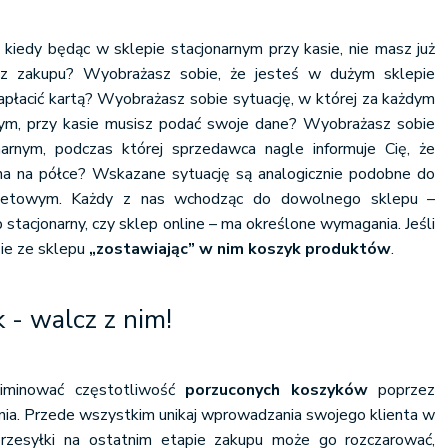
 kiedy będąc w sklepie stacjonarnym przy kasie, nie masz już
 z zakupu? Wyobrażasz sobie, że jesteś w dużym sklepie
apłacić kartą? Wyobrażasz sobie sytuację, w której za każdym
nym, przy kasie musisz podać swoje dane? Wyobrażasz sobie
narnym, podczas której sprzedawca nagle informuje Cię, że
ena na półce? Wskazane sytuację są analogicznie podobne do
ernetowym. Każdy z nas wchodząc do dowolnego sklepu –
ep stacjonarny, czy sklep online – ma określone wymagania. Jeśli
dzie ze sklepu
„zostawiając” w nim koszyk produktów
.
 - walcz z nim!
iminować częstotliwość
porzuconych koszyków
poprzez
ania. Przede wszystkim unikaj wprowadzania swojego klienta w
rzesyłki na ostatnim etapie zakupu może go rozczarować,