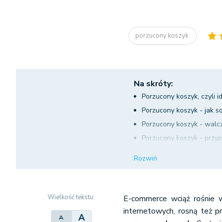
porzucony koszyk
Na skróty:
Porzucony koszyk, czyli id
Porzucony koszyk - jak so
Porzucony koszyk - walcz
Porzucony koszyk - przyp
Porzucony koszyk? A może
Rozwiń
Wielkość tekstu:
E-commerce wciąż rośnie w
internetowych, rosną też p
A
A