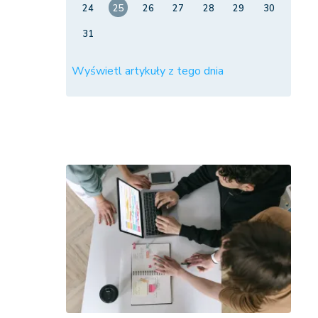
24
25
26
27
28
29
30
31
Wyświetl artykuły z tego dnia