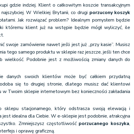
upi gdzie indziej. Klient o całkowitym koszcie transakcyjnym
 najszybciej. W Wielkiej Brytanii, co drugi
porzucony koszyk
opłatami. Jak rozwiązać problem? Idealnym pomysłem będzie
ęki któremu klient już na wstępie będzie mógł wyliczyć, ile
t.
ć swoje zamówienie nawet jeśli jest już „przy kasie”. Musisz
ia tego samego produktu w sklepie raz jeszcze, jeśli ten chce
ub wielkość. Podobnie jest z możliwością zmiany danych do
ie danych swoich klientów może być całkiem przydatną
spodoba się to drugiej stronie, dlatego musisz dać klientowi
 w Twoim sklepie internetowym bez konieczności zakładania
 sklepu stacjonarnego, który odstrasza swoją elewacją i
ta jest idealna dla Ciebie. W e-sklepie jest podobnie, atrakcyjna
zystko. Zmniejszysz częstotliwość
porzucanego koszyka
,
terfejs i oprawę graficzną.