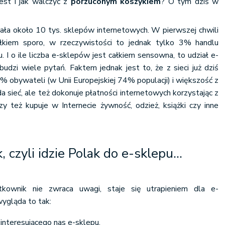
jest i jak walczyć z
porzuconym koszykiem
? O tym dziś w
iała około 10 tys. sklepów internetowych. W pierwszej chwili
łkiem sporo, w rzeczywistości to jednak tylko 3% handlu
. I o ile liczba e-sklepów jest całkiem sensowna, to udział e-
dzi wiele pytań. Faktem jednak jest to, że z sieci już dziś
 obywateli (w Unii Europejskiej 74% populacji) i większość z
a sieć, ale też dokonuje płatności internetowych korzystając z
zy też kupuje w Internecie żywność, odzież, książki czy inne
 czyli idzie Polak do e-sklepu...
kownik nie zwraca uwagi, staje się utrapieniem dla e-
ygląda to tak:
interesującego nas e-sklepu,