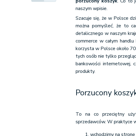
porzucony koszyk
. Co to 
naszym wpisie.
Szacuje się, że w Polsce dz
można pomyśleć, że to ca
detalicznego w naszym kraju
commerce w całym handlu bu
korzysta w Polsce około 70%
tych osób nie tylko przegląd
bankowości internetowej, c
produkty.
Porzucony koszyk,
To na co przeciętny użyt
sprzedawców. W praktyce w
wchodzimy na stronę 