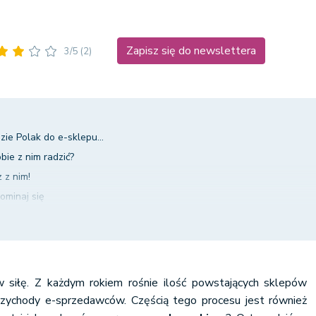
Zapisz się do newslettera
3/5
(2)
zie Polak do e-sklepu...
bie z nim radzić?
 z nim!
ominaj się
 by tak specjalne narzędzie?
 siłę. Z każdym rokiem rośnie ilość powstających sklepów
rzychody e-sprzedawców. Częścią tego procesu jest również