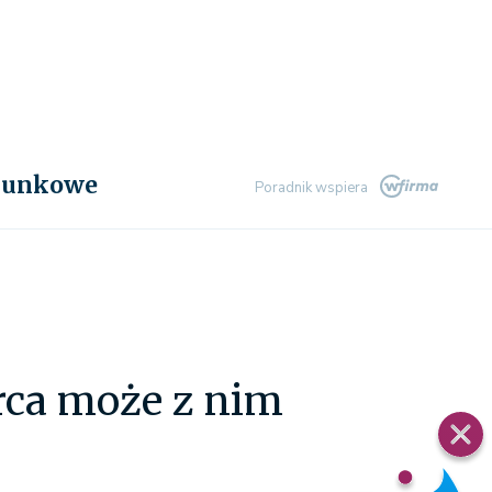
chunkowe
Poradnik wspiera
rca może z nim