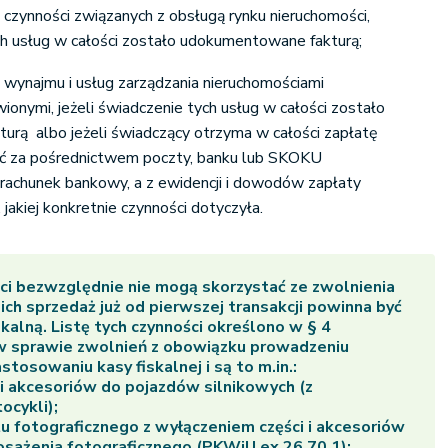
 czynności związanych z obsługą rynku nieruchomości,
ych usług w całości zostało udokumentowane fakturą;
 wynajmu i usług zarządzania nieruchomościami
ionymi, jeżeli świadczenie tych usług w całości zostało
rą albo jeżeli świadczący otrzyma w całości zapłatę
ć za pośrednictwem poczty, banku lub SKOKU
rachunek bankowy, a z ewidencji i dowodów zapłaty
 jakiej konkretnie czynności dotyczyła.
ci bezwzględnie nie mogą skorzystać ze zwolnienia
ich sprzedaż już od pierwszej transakcji powinna być
skalną. Listę tych czynności określono w § 4
w sprawie zwolnień z obowiązku prowadzeniu
stosowaniu kasy fiskalnej i są to m.in.:
 i akcesoriów do pojazdów silnikowych (z
ocykli);
u fotograficznego z wyłączeniem części i akcesoriów
osażenia fotograficznego (PKWiU ex 26.70.1);