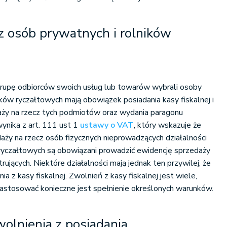
z osób prywatnych i rolników
 grupę odbiorców swoich usług lub towarów wybrali osoby
ików ryczałtowych mają obowiązek posiadania kasy fiskalnej i
daży na rzecz tych podmiotów oraz wydania paragonu
ynika z art. 111 ust 1
ustawy o VAT
, który wskazuje że
aży na rzecz osób fizycznych nieprowadzących działalności
 ryczałtowych są obowiązani prowadzić ewidencję sprzedaży
rujących. Niektóre działalności mają jednak ten przywilej, że
a z kasy fiskalnej. Zwolnień z kasy fiskalnej jest wiele,
 zastosować konieczne jest spełnienie określonych warunków.
wolnienia z posiadania