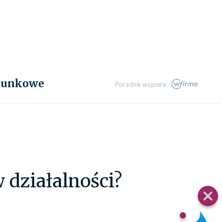
chunkowe
Poradnik wspiera
 działalności?