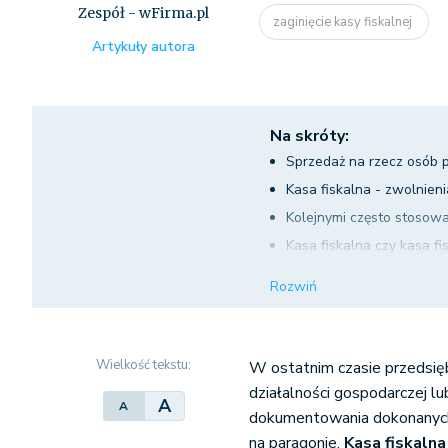
Zespół - wFirma.pl
zaginięcie kasy fiskalnej
Artykuły autora
Na skróty:
Sprzedaż na rzecz osób 
Kasa fiskalna - zwolnieni
Kolejnymi często stosow
Kasa fiskalna czy kasa fi
Mechanicy i stacje pa
Rozwiń
Gastronomia, hotelarze
Przedsiębiorcy, którz
Księgowanie przychodów 
Wielkość tekstu:
W ostatnim czasie przedsię
działalności gospodarczej l
A
A
dokumentowania dokonanych t
na paragonie.
Kasa fiskalna