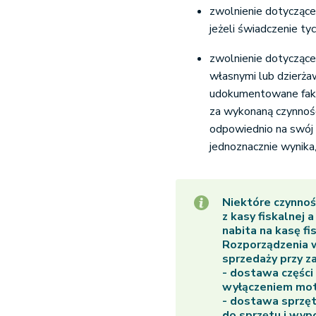
zwolnienie dotyczące
jeżeli świadczenie t
zwolnienie dotyczące
własnymi lub dzierżaw
udokumentowane faktu
za wykonaną czynnoś
odpowiednio na swój 
jednoznacznie wynika,
Niektóre czynnoś
z
kasy fiskalnej
a 
nabita na kasę fi
Rozporządzenia 
sprzedaży przy za
- dostawa części
wyłączeniem mot
- dostawa sprzęt
do sprzętu i wyp