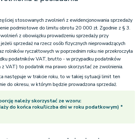
częściej stosowanych zwolnień z ewidencjonowania sprzedaży
nienie podmiotowe do limitu obrotu 20 000 zł. Zgodnie z § 3.
wolnień z obowiązku prowadzeniu sprzedaży przy
 jeżeli sprzedaż na rzecz osób fizycznych nieprowadzących
raz rolników ryczałtowych w poprzednim roku nie przekroczyła
adku podatników VAT, brutto - w przypadku podatników
a z VAT) to podatnik ma prawo skorzystać ze zwolnienia.
następuje w trakcie roku, to w takiej sytuacji limit ten
lnie do okresu, w którym będzie prowadzona sprzedaż.
porcję należy skorzystać ze wzoru:
edaży do końca roku/liczba dni w roku podatkowym) *