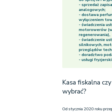
- sprzedaż zapis
analogowych;
- dostawa perfum
wyłączeniem tow
- świadczenia us
motorowerów (w t
regenerowania),
- świadczenie us
silnikowych, mot
przeglądów tech
- doradztwo pod
- usługi fryzjers
Kasa fiskalna czy
wybrać?
Od stycznia 2020 roku prze