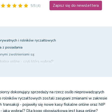
Zapisz się do newslettera
5/5
(4)
prywatnych i rolników ryczałtowych
a z posiadania
anymi zwolnieniami są:
skalna online - czyli którą wybrać?
liw
, fryzjerzy, kosmetyczki itd.
y nie mają obowiązku stosowania kasy online
z kasy fiskalnej w systemie wFirma.pl
biorcy dokonujący sprzedaży na rzecz osób nieprowadzących
ub rolników ryczałtowych zostali zasypani zmianami w zakresie
ransakcji - pojawiły się nowe kasy fiskalne online oraz NIP
- jaką wybrać? Dla kogo obowiązkowa jest kasa online?