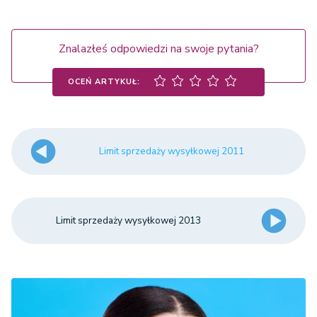
1.140.000 CZK
Czechy
Znalazłeś odpowiedzi na swoje pytania?
= 42.189 euro
OCEŃ ARTYKUŁ:
280.000 DKK
Dania
= 37.668 euro
Limit sprzedaży wysyłkowej 2011
Estonia
35.000 euro
Finlandia
35.000 euro
Limit sprzedaży wysyłkowej 2013
Francja
35.000 euro
Grecja
35.000 euro