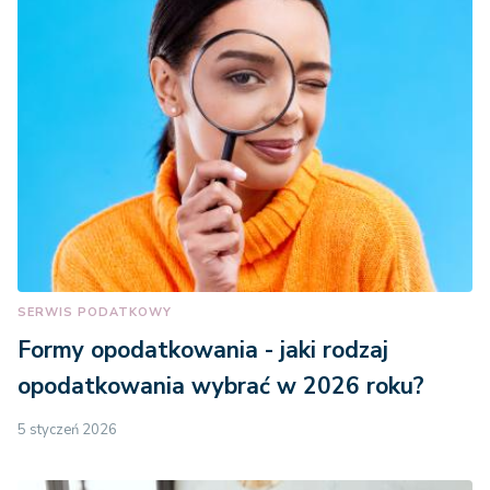
Hiszpania
35.000 euro
Holandia
100.000 euro
Irlandia
35.000 euro
Litwa
35.000 euro
Luksemburg
100.000 euro
SERWIS PODATKOWY
Formy opodatkowania - jaki rodzaj
Łotwa
35.000 euro
opodatkowania wybrać w 2026 roku?
Malta
35.000 euro
5 styczeń 2026
Niemcy
100.000 euro