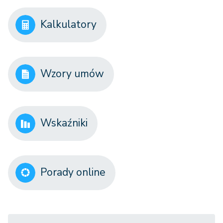
Kalkulatory
Wzory umów
Wskaźniki
Porady online