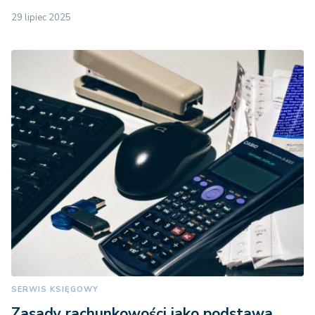
70.000 GBP = 82.489
29 lipiec 2025
Wielka Brytania
euro
Włochy
35.000 euro
SERWIS KSIĘGOWY
Zasady rachunkowości jako podstawa