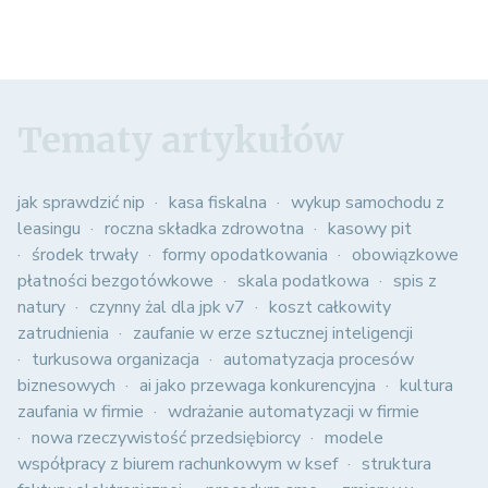
Tematy artykułów
jak sprawdzić nip
kasa fiskalna
wykup samochodu z
leasingu
roczna składka zdrowotna
kasowy pit
środek trwały
formy opodatkowania
obowiązkowe
płatności bezgotówkowe
skala podatkowa
spis z
natury
czynny żal dla jpk v7
koszt całkowity
zatrudnienia
zaufanie w erze sztucznej inteligencji
turkusowa organizacja
automatyzacja procesów
biznesowych
ai jako przewaga konkurencyjna
kultura
zaufania w firmie
wdrażanie automatyzacji w firmie
nowa rzeczywistość przedsiębiorcy
modele
współpracy z biurem rachunkowym w ksef
struktura