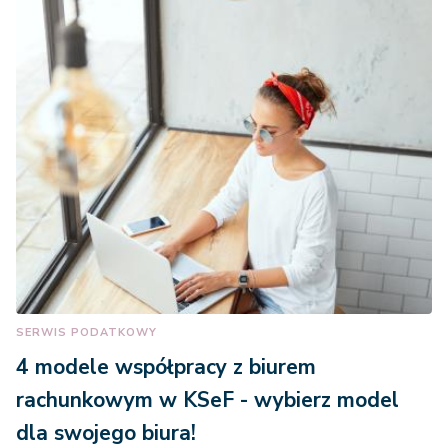
Portugalia
35.000 euro
118.000 RON =
Rumunia
26.135 euro
Słowacja
35.000 euro
Słowenia
35.000 euro
320.000 SEK =
Szwecja
SERWIS PODATKOWY
33.794 euro
4 modele współpracy z biurem
rachunkowym w KSeF - wybierz model
Węgry
35.000 euro
dla swojego biura!