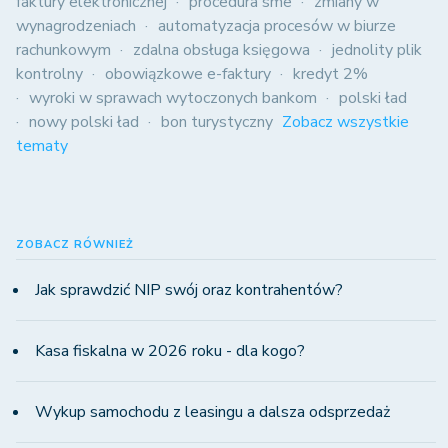
faktury elektronicznej
procedura sme
zmiany w
wynagrodzeniach
automatyzacja procesów w biurze
rachunkowym
zdalna obsługa księgowa
jednolity plik
kontrolny
obowiązkowe e-faktury
kredyt 2%
wyroki w sprawach wytoczonych bankom
polski ład
nowy polski ład
bon turystyczny
Zobacz wszystkie
tematy
ZOBACZ RÓWNIEŻ
Jak sprawdzić NIP swój oraz kontrahentów?
Kasa fiskalna w 2026 roku - dla kogo?
Wykup samochodu z leasingu a dalsza odsprzedaż