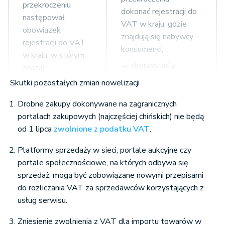
przekroczeniu
dokonać rejestracji do
następował
VAT w kraju, gdzie
obowiązek
znajdują się nabywcy –
rejestracji do VAT
konsumenci;
w kraju, w którym
→ skorzystać z
został
procedury OSS, która
przekroczony limit.
Skutki pozostałych zmian nowelizacji
polega na
Wiąże się to z
raportowaniu
Drobne zakupy dokonywane na zagranicznych
rejestracją do VAT
wszystkich transakcji
portalach zakupowych (najczęściej chińskich) nie będą
w danym kraju,
wysyłkowych
od 1 lipca
zwolnione z podatku VAT
.
składania w nim
dokonywanych w UE
deklaracji VAT i
Platformy sprzedaży w sieci, portale aukcyjne czy
w ramach jednej
tym samym
portale społecznościowe, na których odbywa się
deklaracji VAT. W
prowadzeniem
sprzedaż, mogą być zobowiązane nowymi przepisami
procedurze tej nie
ewidencji VAT
do rozliczania VAT za sprzedawców korzystających z
będzie konieczna
zgodnie z
usług serwisu.
rejestracja do VAT w
wymogami
każdym kraju
określonymi w
Zniesienie zwolnienia z VAT dla importu towarów w