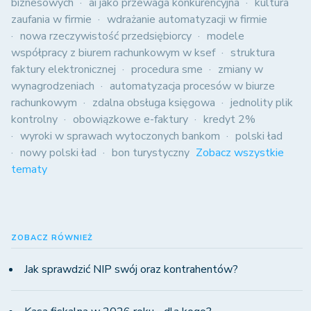
biznesowych
ai jako przewaga konkurencyjna
kultura
zaufania w firmie
wdrażanie automatyzacji w firmie
nowa rzeczywistość przedsiębiorcy
modele
współpracy z biurem rachunkowym w ksef
struktura
faktury elektronicznej
procedura sme
zmiany w
wynagrodzeniach
automatyzacja procesów w biurze
rachunkowym
zdalna obsługa księgowa
jednolity plik
kontrolny
obowiązkowe e-faktury
kredyt 2%
wyroki w sprawach wytoczonych bankom
polski ład
nowy polski ład
bon turystyczny
Zobacz wszystkie
tematy
ZOBACZ RÓWNIEŻ
Jak sprawdzić NIP swój oraz kontrahentów?