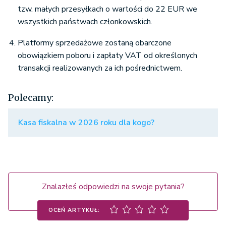
członkowskim, w
danym państwie
tzw. małych przesyłkach o wartości do 22 EUR we
którym dokonywana
członkowskim.
wszystkich państwach członkowskich.
jest sprzedaż.
Platformy sprzedażowe zostaną obarczone
obowiązkiem poboru i zapłaty VAT od określonych
transakcji realizowanych za ich pośrednictwem.
Polecamy:
Kasa fiskalna w 2026 roku dla kogo?
Znalazłeś odpowiedzi na swoje pytania?
OCEŃ ARTYKUŁ: