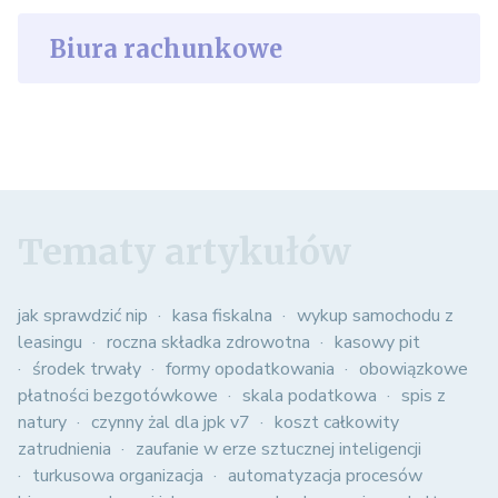
Biura rachunkowe
Tematy artykułów
jak sprawdzić nip
kasa fiskalna
wykup samochodu z
leasingu
roczna składka zdrowotna
kasowy pit
środek trwały
formy opodatkowania
obowiązkowe
płatności bezgotówkowe
skala podatkowa
spis z
natury
czynny żal dla jpk v7
koszt całkowity
zatrudnienia
zaufanie w erze sztucznej inteligencji
turkusowa organizacja
automatyzacja procesów