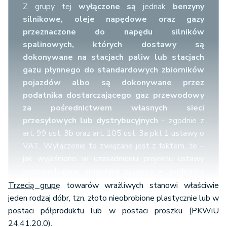
Z grupy tej
wyłączone są
jednak
benzyny
silnikowe, oleje napędowe oraz gazy
przeznaczone do napędu silników
spalinowych, których dostawy są
dokonywane na stacjach paliw lub stacjach
gazu płynnego do standardowych zbiorników
pojazdów albo są dokonywane przez
podatnika dostarczającego gaz przewodowy
za pośrednictwem własnych sieci
przesyłowych lub dystrybucyjnych
– zgodnie z
art. 99 ust. 3b oraz art. 105 ust. 3a pkt 1 ustawy o
VAT. Wyłączenie to związane jest z faktem, że –
jak wyjaśniono w uzasadnieniu projektu ustawy
wprowadzającej omawiane przepisy – „podatnicy
prowadzący stacje paliw i stacje gazu płynnego,
Trzecią grupę
towarów wrażliwych stanowi właściwie
tak jak i podatnicy dostarczający gaz przewodowy,
jeden rodzaj dóbr, tzn. złoto nieobrobione plastycznie lub w
z reguły nie są podatnikami wykorzystującymi
postaci półproduktu lub w postaci proszku (PKWiU
mechanizm >>znikającego<< podatnika".
24.41.20.0).