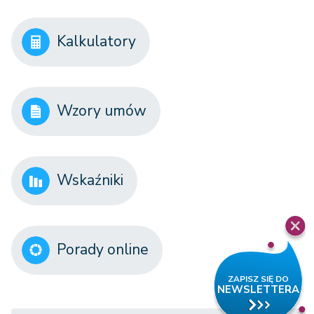
Kalkulatory
Wzory umów
Wskaźniki
Porady online