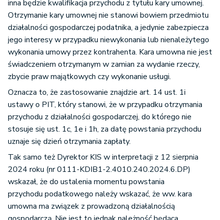
inna będzie kwalifikacja przychodu z tytułu kary umownej.
Otrzymanie kary umownej nie stanowi bowiem przedmiotu
działalności gospodarczej podatnika, a jedynie zabezpiecza
jego interesy w przypadku niewykonania lub nienależytego
wykonania umowy przez kontrahenta. Kara umowna nie jest
świadczeniem otrzymanym w zamian za wydanie rzeczy,
zbycie praw majątkowych czy wykonanie usługi.
Oznacza to, że zastosowanie znajdzie art. 14 ust. 1i
ustawy o PIT, który stanowi, że w przypadku otrzymania
przychodu z działalności gospodarczej, do którego nie
stosuje się ust. 1c, 1e i 1h, za datę powstania przychodu
uznaje się dzień otrzymania zapłaty.
Tak samo też Dyrektor KIS w interpretacji z 12 sierpnia
2024 roku (nr 0111-KDIB1-2.4010.240.2024.6.DP)
wskazał, że do ustalenia momentu powstania
przychodu podatkowego należy wskazać, że ww. kara
umowna ma związek z prowadzoną działalnością
gospodarczą. Nie jest to jednak należność będąca