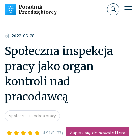
Poradnik
Przedsiębiorcy
2022-06-28
Społeczna inspekcja
pracy jako organ
kontroli nad
pracodawcą
społeczna inspekcja pracy
Zapisz się do newslettera
4.91/5
(23)