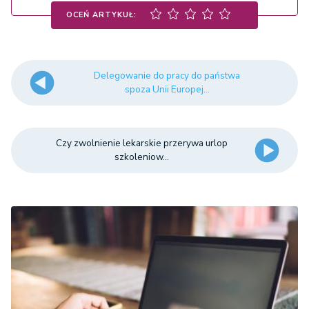
OCEŃ ARTYKUŁ:
Delegowanie do pracy do państwa
spoza Unii Europej...
Czy zwolnienie lekarskie przerywa urlop
szkoleniow...