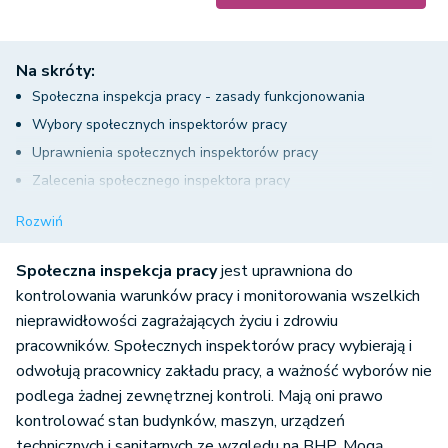
Na skróty:
Społeczna inspekcja pracy - zasady funkcjonowania
Wybory społecznych inspektorów pracy
Uprawnienia społecznych inspektorów pracy
Zalecenia społecznego inspektora pracy
Obowiązki pracodawcy wobec społecznego inspektora pracy
Rozwiń
Wynagrodzenie społecznego inspektora pracy
Ochrona stosunku pracy społecznego inspektora pracy
Społeczna inspekcja pracy
jest uprawniona do
kontrolowania warunków pracy i monitorowania wszelkich
nieprawidłowości zagrażających życiu i zdrowiu
pracowników. Społecznych inspektorów pracy wybierają i
odwołują pracownicy zakładu pracy, a ważność wyborów nie
podlega żadnej zewnętrznej kontroli. Mają oni prawo
kontrolować stan budynków, maszyn, urządzeń
technicznych i sanitarnych ze względu na BHP. Mogą