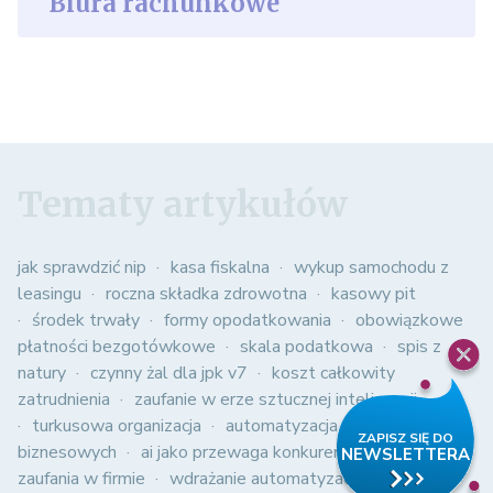
Biura rachunkowe
Tematy artykułów
jak sprawdzić nip
kasa fiskalna
wykup samochodu z
leasingu
roczna składka zdrowotna
kasowy pit
środek trwały
formy opodatkowania
obowiązkowe
płatności bezgotówkowe
skala podatkowa
spis z
natury
czynny żal dla jpk v7
koszt całkowity
zatrudnienia
zaufanie w erze sztucznej inteligencji
turkusowa organizacja
automatyzacja procesów
biznesowych
ai jako przewaga konkurencyjna
kultura
zaufania w firmie
wdrażanie automatyzacji w firmie