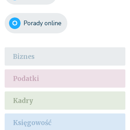
Porady online
Biznes
Podatki
Kadry
Księgowość