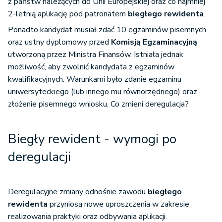
z państw należących do Unii Europejskiej oraz co najmniej
2-letnią aplikację pod patronatem
biegłego rewidenta
.
Ponadto kandydat musiał zdać 10 egzaminów pisemnych
oraz ustny dyplomowy przed
Komisją Egzaminacyjną
utworzoną przez Ministra Finansów. Istniała jednak
możliwość, aby zwolnić kandydata z egzaminów
kwalifikacyjnych. Warunkami było zdanie egzaminu
uniwersyteckiego (lub innego mu równorzędnego) oraz
złożenie pisemnego wniosku. Co zmieni deregulacja?
Biegły rewident - wymogi po
deregulacji
Deregulacyjne zmiany odnośnie zawodu
biegłego
rewidenta
przyniosą nowe uproszczenia w zakresie
realizowania praktyki oraz odbywania aplikacji.