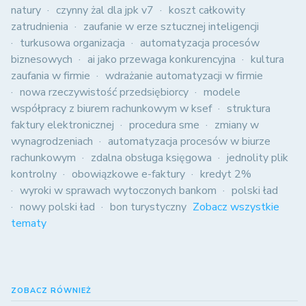
natury
czynny żal dla jpk v7
koszt całkowity
zatrudnienia
zaufanie w erze sztucznej inteligencji
turkusowa organizacja
automatyzacja procesów
biznesowych
ai jako przewaga konkurencyjna
kultura
zaufania w firmie
wdrażanie automatyzacji w firmie
nowa rzeczywistość przedsiębiorcy
modele
współpracy z biurem rachunkowym w ksef
struktura
faktury elektronicznej
procedura sme
zmiany w
wynagrodzeniach
automatyzacja procesów w biurze
rachunkowym
zdalna obsługa księgowa
jednolity plik
kontrolny
obowiązkowe e-faktury
kredyt 2%
wyroki w sprawach wytoczonych bankom
polski ład
nowy polski ład
bon turystyczny
Zobacz wszystkie
tematy
ZOBACZ RÓWNIEŻ