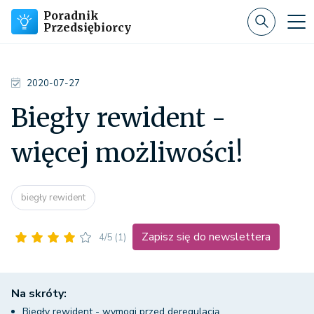
Poradnik
Przedsiębiorcy
2020-07-27
Biegły rewident -
więcej możliwości!
biegły rewident
Zapisz się do newslettera
4/5
(1)
Na skróty:
Biegły rewident - wymogi przed deregulacją