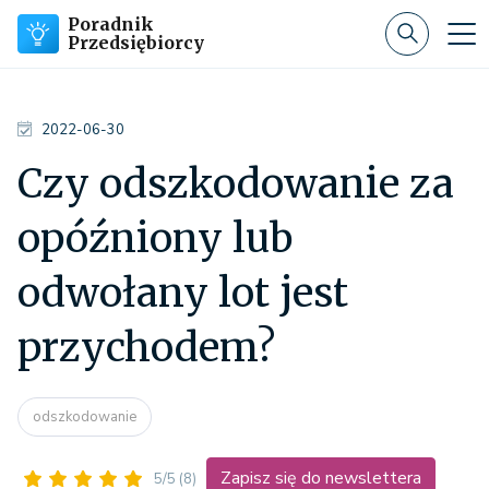
Poradnik
Przedsiębiorcy
2022-06-30
Czy odszkodowanie za
opóźniony lub
odwołany lot jest
przychodem?
odszkodowanie
Zapisz się do newslettera
5/5
(8)