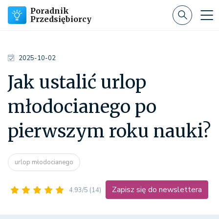
Poradnik
Przedsiębiorcy
2025-10-02
Jak ustalić urlop
młodocianego po
pierwszym roku nauki?
urlop młodocianego
Zapisz się do newslettera
4.93/5
(14)