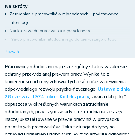
Na skróty:
Zatrudnianie pracowników młodocianych – podstawowe
informacje
Nauka zawodu pracownika młodocianego
Prawo pracownika młodocianego do pierwszego urlopu
Jak ustalić urlop młodocianego po roku nauki
Rozwiń
Wymiar urlopu pracownika młodocianego, który kończy 18 lat
Szczególny tryb udzielania urlopów pracownikom
Pracownicy młodociani mają szczególny status w zakresie
młodocianym
ochrony przewidzianej prawem pracy. Wynika to z
konieczności ochrony zdrowia tych osób oraz zapewnienia
Ustalenie kolejnego roku nauki zawodu pracownika
odpowiedniego rozwoju psycho-fizycznego.
Ustawa z dnia
młodocianego a prawo do urlopu – podsumowanie
26 czerwca 1974 roku – Kodeks pracy
, zwana dalej „kp”
dopuszcza w określonych warunkach zatrudnianie
młodocianych, przy czym zasady ich zatrudniania zostały
inaczej ukształtowane w prawie pracy niż w przypadku
pozostałych pracowników. Taka sytuacja dotyczy na
przykład uprawnień urlopowych. W tym artykule odnosimy