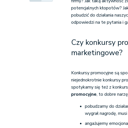
firmy? Jak taką aktywność zo
potencjalnych kłopotów? Jak
pobudzić do działania naszy
odpowiedzi na te pytania i gar
Czy konkursy pro
marketingowe?
Konkursy promocyjne są spot
niejednokrotnie konkursy pr
spotykamy się też z konkur
promocyjne
, to dobre nar
pobudzamy do działani
wygrał nagrodę, mus
angażujemy emocjonaln