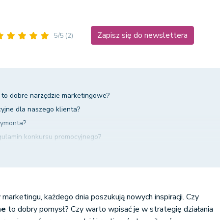
Zapisz się do newslettera
5/5
(2)
 to dobre narzędzie marketingowe?
cyjne dla naszego klienta?
eymonta?
gulamin konkursu promocyjnego?
eck-lista
nie tylko dobra zabawa
y marketingu, każdego dnia poszukują nowych inspiracji. Czy
ne
to dobry pomysł? Czy warto wpisać je w strategię działania