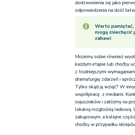
dodzwonienia się jako pierws
odpowiedzenia na dość łatwe
Warto pamiętać, 
mogą zniechęcić 
zabawi
Możemy sobie również wyo
każdym etapie lub choćby uc
z trudniejszymi wymaganiami
dramaturgię zdarzeń i opró
Tylko skąd ją wziąć? W inny
współpracę z mediami. Konk
sojuszników i załóżmy na pr
lokalną rozgłośnią radiową
zakupowym, a kolejne części
choćby w przypadku sklepów,