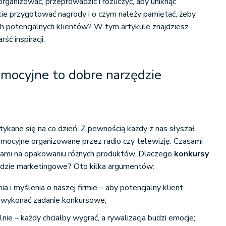
rganizować, przeprowadzić i rozliczyć, aby uniknąć
ie przygotować nagrody i o czym należy pamiętać, żeby
ch potencjalnych klientów? W tym artykule znajdziesz
ść inspiracji.
mocyjne to dobre narzędzie
ykane się na co dzień. Z pewnością każdy z nas słyszał
omocyjne organizowane przez radio czy telewizję. Czasami
sami na opakowaniu różnych produktów. Dlaczego
konkursy
zędzie marketingowe? Oto kilka argumentów:
a i myślenia o naszej firmie – aby potencjalny klient
i wykonać zadanie konkursowe;
ie – każdy chciałby wygrać, a rywalizacja budzi emocje;