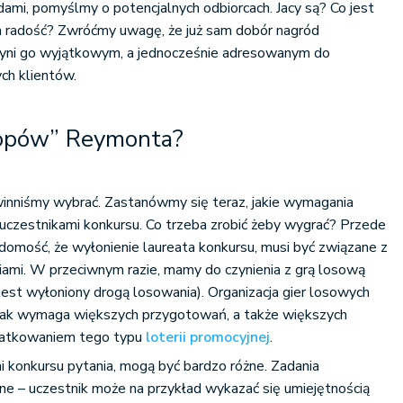
dami, pomyślmy o potencjalnych odbiorcach. Jacy są? Co jest
im radość? Zwróćmy uwagę, że już sam dobór nagród
Czyni go wyjątkowym, a jednocześnie adresowanym do
ych klientów.
łopów” Reymonta?
winniśmy wybrać. Zastanówmy się teraz, jakie wymagania
uczestnikami konkursu. Co trzeba zrobić żeby wygrać? Przede
omość, że wyłonienie laureata konkursu, musi być związane z
iami. W przeciwnym razie, mamy do czynienia z grą losową
jest wyłoniony drogą losowania). Organizacja gier losowych
ednak wymaga większych przygotowań, a także większych
datkowaniem tego typu
loterii promocyjnej
.
 konkursu pytania, mogą być bardzo różne. Zadania
e – uczestnik może na przykład wykazać się umiejętnością