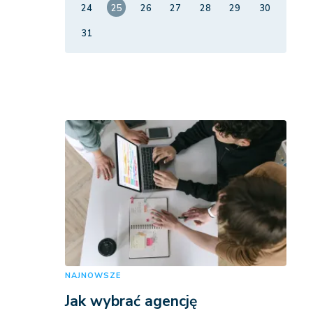
24
25
26
27
28
29
30
31
NAJNOWSZE
Jak wybrać agencję