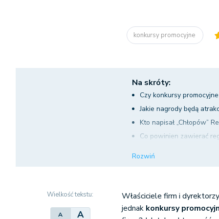
konkursy promocyjne
Na skróty:
Czy konkursy promocyjne
Jakie nagrody będą atrak
Kto napisał „Chłopów” R
Co powinien zawierać re
Konkursy promocyjne – ch
Rozwiń
Konkursy promocyjne to 
Wielkość tekstu:
Właściciele firm i dyrektorz
jednak
konkursy promocyj
A
A