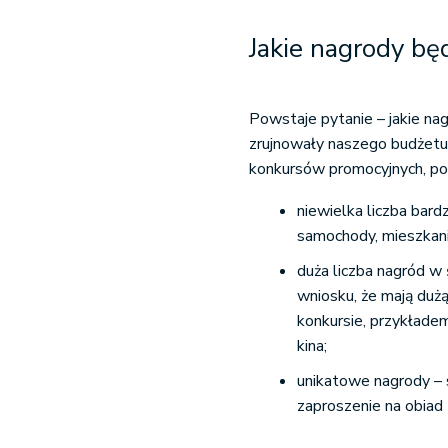
Jakie nagrody bę
Powstaje pytanie – jakie nag
zrujnowały naszego budżetu
konkursów promocyjnych, poz
niewielka liczba bard
samochody, mieszkania
duża liczba nagród w 
wniosku, że mają dużą
konkursie, przykłade
kina;
unikatowe nagrody – s
zaproszenie na obiad