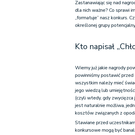
Zastanawiając się nad nagro
dla nich ważne? Co sprawi 
„formatuje” nasz konkurs. 
określonej grupy potencjaln
Kto napisał „Ch
Wiemy już jakie nagrody po
powinniśmy postawić przed 
wszystkim należy mieć świad
jego wiedzą lub umiejętnośc
(czyli wtedy, gdy zwycięzca 
jest naturalnie możliwa, j
kosztów związanych z opo
Stawiane przed uczestnikami
konkursowe mogą być banaln