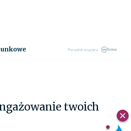
chunkowe
Poradnik wspiera
angażowanie twoich