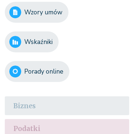
Wzory umów
Wskaźniki
Porady online
Biznes
Podatki