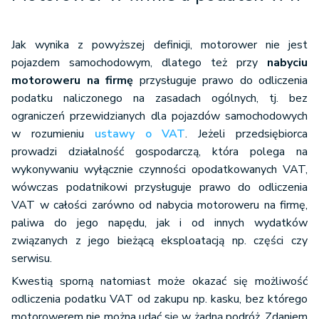
Jak wynika z powyższej definicji, motorower nie jest
pojazdem samochodowym, dlatego też przy
nabyciu
motoroweru na firmę
przysługuje prawo do odliczenia
podatku naliczonego na zasadach ogólnych, tj. bez
ograniczeń przewidzianych dla pojazdów samochodowych
w rozumieniu
ustawy o VAT
. Jeżeli przedsiębiorca
prowadzi działalność gospodarczą, która polega na
wykonywaniu wyłącznie czynności opodatkowanych VAT,
wówczas podatnikowi przysługuje prawo do odliczenia
VAT w całości zarówno od nabycia motoroweru na firmę,
paliwa do jego napędu, jak i od innych wydatków
związanych z jego bieżącą eksploatacją np. części czy
serwisu.
Kwestią sporną natomiast może okazać się możliwość
odliczenia podatku VAT od zakupu np. kasku, bez którego
motorowerem nie można udać się w żadną podróż. Zdaniem