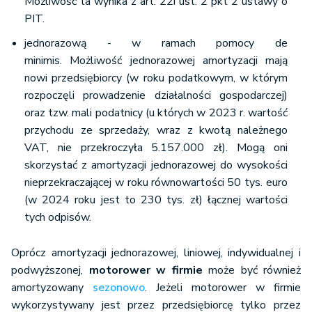
Możliwość ta wynika z art. 22i ust. 2 pkt 2 ustawy o
PIT.
jednorazową - w ramach pomocy de
minimis. Możliwość jednorazowej amortyzacji mają
nowi przedsiębiorcy (w roku podatkowym, w którym
rozpoczęli prowadzenie działalności gospodarczej)
oraz tzw. mali podatnicy (u których w 2023 r. wartość
przychodu ze sprzedaży, wraz z kwotą należnego
VAT, nie przekroczyła 5.157.000 zł). Mogą oni
skorzystać z amortyzacji jednorazowej do wysokości
nieprzekraczającej w roku równowartości 50 tys. euro
(w 2024 roku jest to 230 tys. zł) łącznej wartości
tych odpisów.
Oprócz amortyzacji jednorazowej, liniowej, indywidualnej i
podwyższonej,
motorower w firmie
może być również
amortyzowany
sezonowo
. Jeżeli motorower w firmie
wykorzystywany jest przez przedsiębiorcę tylko przez