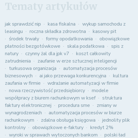
Tematy artykułów
jak sprawdzić nip
kasa fiskalna
wykup samochodu z
leasingu
roczna składka zdrowotna
kasowy pit
środek trwały
formy opodatkowania
obowiązkowe
płatności bezgotówkowe
skala podatkowa
spis z
natury
czynny żal dla jpk v7
koszt całkowity
zatrudnienia
zaufanie w erze sztucznej inteligencji
turkusowa organizacja
automatyzacja procesów
biznesowych
ai jako przewaga konkurencyjna
kultura
zaufania w firmie
wdrażanie automatyzacji w firmie
nowa rzeczywistość przedsiębiorcy
modele
współpracy z biurem rachunkowym w ksef
struktura
faktury elektronicznej
procedura sme
zmiany w
wynagrodzeniach
automatyzacja procesów w biurze
rachunkowym
zdalna obsługa księgowa
jednolity plik
kontrolny
obowiązkowe e-faktury
kredyt 2%
wyroki w sprawach wytoczonych bankom
polski ład