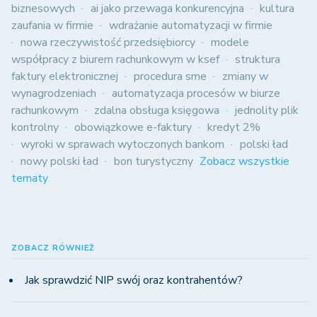
biznesowych
ai jako przewaga konkurencyjna
kultura
zaufania w firmie
wdrażanie automatyzacji w firmie
nowa rzeczywistość przedsiębiorcy
modele
współpracy z biurem rachunkowym w ksef
struktura
faktury elektronicznej
procedura sme
zmiany w
wynagrodzeniach
automatyzacja procesów w biurze
rachunkowym
zdalna obsługa księgowa
jednolity plik
kontrolny
obowiązkowe e-faktury
kredyt 2%
wyroki w sprawach wytoczonych bankom
polski ład
nowy polski ład
bon turystyczny
Zobacz wszystkie
tematy
ZOBACZ RÓWNIEŻ
Jak sprawdzić NIP swój oraz kontrahentów?