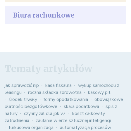
Biura rachunkowe
Tematy artykułów
jak sprawdzić nip
kasa fiskalna
wykup samochodu z
leasingu
roczna składka zdrowotna
kasowy pit
środek trwały
formy opodatkowania
obowiązkowe
płatności bezgotówkowe
skala podatkowa
spis z
natury
czynny żal dla jpk v7
koszt całkowity
zatrudnienia
zaufanie w erze sztucznej inteligencji
turkusowa organizacja
automatyzacja procesów