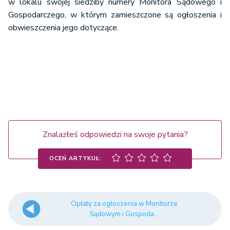
w lokalu swojej siedziby numery Monitora Sądowego i
postępowania
500 zł
Gospodarczego, w którym zamieszczone są ogłoszenia i
sądowego, inne
obwieszczenia jego dotyczące.
niż za ogłoszenie
wpisu do KRS
Za jeden znak - 0,70 zł,
nie mniej niż 60 zł za
ogłoszenie.
Inne ogłoszenia i
Za użycie w ogłoszeniu
obwieszczenia
lub obwieszczeniu
ustala się za ilość
Znalazłeś odpowiedzi na swoje pytania?
szczególnej czcionki,
znaków
podkreśleń i
OCEŃ ARTYKUŁ:
wytluszczeń - opłatę
zwiększa się o 30%.
Opłaty za ogłoszenia w Monitorze
Sądowym i Gospoda...