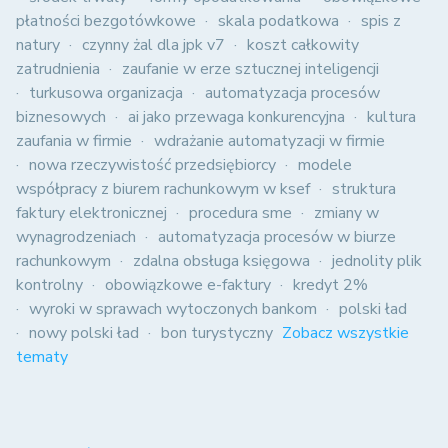
płatności bezgotówkowe
skala podatkowa
spis z
natury
czynny żal dla jpk v7
koszt całkowity
zatrudnienia
zaufanie w erze sztucznej inteligencji
turkusowa organizacja
automatyzacja procesów
biznesowych
ai jako przewaga konkurencyjna
kultura
zaufania w firmie
wdrażanie automatyzacji w firmie
nowa rzeczywistość przedsiębiorcy
modele
współpracy z biurem rachunkowym w ksef
struktura
faktury elektronicznej
procedura sme
zmiany w
wynagrodzeniach
automatyzacja procesów w biurze
rachunkowym
zdalna obsługa księgowa
jednolity plik
kontrolny
obowiązkowe e-faktury
kredyt 2%
wyroki w sprawach wytoczonych bankom
polski ład
nowy polski ład
bon turystyczny
Zobacz wszystkie
tematy