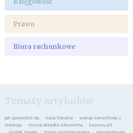
Księgowość
Prawo
Biura rachunkowe
Tematy artykułów
jak sprawdzić nip
kasa fiskalna
wykup samochodu z
leasingu
roczna składka zdrowotna
kasowy pit
środek trwały
formy opodatkowania
obowiązkowe