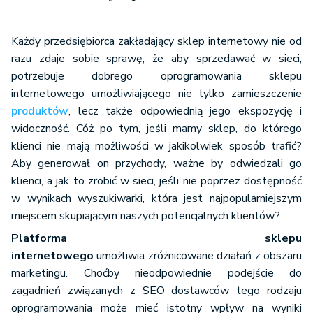
sprzedaż
Każdy przedsiębiorca zakładający sklep internetowy nie od
cykliczna
razu zdaje sobie sprawę, że aby sprzedawać w sieci,
produktów
tak
nie
potrzebuje dobrego oprogramowania sklepu
tzw.
internetowego umożliwiającego nie tylko zamieszczenie
abonamentowa
produktów
, lecz także odpowiednią jego ekspozycję i
widoczność. Cóż po tym, jeśli mamy sklep, do którego
tak,
klienci nie mają możliwości w jakikolwiek sposób trafić?
dodatkowa
Aby generował on przychody, ważne by odwiedzali go
dostępn
opcja włączenia
klienci, a jak to zrobić w sieci, jeśli nie poprzez dostępność
SEO
w panel
dodatku
w wynikach wyszukiwarki, która jest najpopularniejszym
sklepu
rozbudowane
miejscem skupiającym naszych potencjalnych klientów?
SEO
Platforma sklepu
internetowego
umożliwia zróżnicowane działań z obszaru
marketingu. Choćby nieodpowiednie podejście do
zagadnień związanych z SEO dostawców tego rodzaju
oprogramowania może mieć istotny wpływ na wyniki