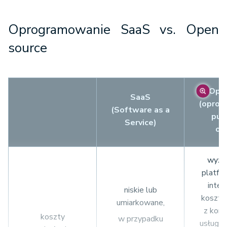
Oprogramowanie SaaS vs. Open
source
Open
SaaS
(oprog
(Software as a
pud
Service)
ot
wyżs
platfo
inte
niskie lub
koszty
umiarkowane,
z korz
koszty
w przypadku
usług s