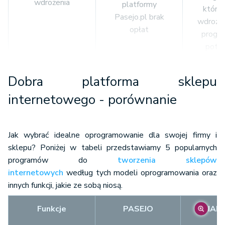
wdrożenia
platformy
którzy
Pasejo.pl brak
wdrożą 
opłat
progra
potrz
włas
Dobra platforma sklepu
klient nie musi
internetowego - porównanie
martwić się o
techniczną
niez
stronę sklepu -
specj
Jak wybrać idealne oprogramowanie dla swojej firmy i
sklep jest od
umieję
sklepu? Poniżej w tabeli przedstawiamy 5 popularnych
umiejętności
razu gotowy do
s
programów do
tworzenia sklepów
działania: klient
skon
internetowych
według tych modeli oprogramowania oraz
dostaje gotowe
innych funkcji, jakie ze sobą niosą.
szablony,
wprowadzenie
Funkcje
PASEJO
IAIs
produktów