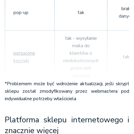
nie
tak
wiadomości
Polska
brak
newsletter
-
e-mail
pop-up
tak
tak
danych
FreshMail
przez
Apaczka
tak
nie
serwery
Freshmail
tak - wysyłanie
to 0,003)
maila do
porzucone
klientów o
tak
koszyki
niedokończonych
przez nich
zakupach
*Problemem może być wdrożenie aktualizacji, jeśli skrypt
sklepu został zmodyfikowany przez webmastera pod
prowadzenie
tak
tak
indywidualne potrzeby właściciela
bloga
Platforma sklepu internetowego i
sprzedaż
tak
tak
plików
znacznie więcej