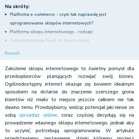
Na skróty:
Platforma e-commerce - czym tak naprawdę jest
oprogramowanie sklepów internetowych?
Platforma sklepu internetowego - rodzaje
Oprogramowanie SaaS vs. Open source
Dobra platforma sklepu internetowego - porównanie
Rozwiń
Platforma sklepu internetowego i znacznie więcej
Platforma sklepu internetowego- co wpływa na wybór?
Założenie sklepu internetowego to świetny pomysł dla
Wsparcie dla zakładających sklep internetowy
przedsiębiorców planujących rozwijać swój biznes.
Ogólnodostępny internet okazuje się bowiem idealnym
sposobem na dotarcie do znaczenie szerszego grona
klientów niż miało to miejsce jeszcze całkiem nie tak
dawno temu. Przedsiębiorcy, widząc potencjał jaki niesie ze
sobą
sprzedaż online
, coraz częściej decydują się na
prowadzenie własnego sklepu internetowego, jednak aby
to uczynić, potrzebują oprogramowania. W artykule
przedstawiamy zestawienie, dzięki któremu możesz