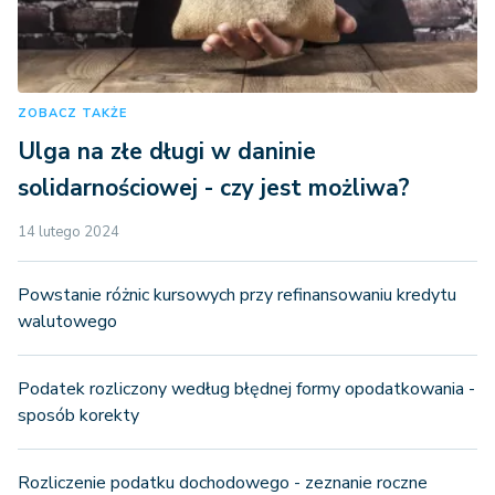
ZOBACZ TAKŻE
Ulga na złe długi w daninie
solidarnościowej - czy jest możliwa?
14 lutego 2024
Powstanie różnic kursowych przy refinansowaniu kredytu
walutowego
Podatek rozliczony według błędnej formy opodatkowania -
sposób korekty
Rozliczenie podatku dochodowego - zeznanie roczne