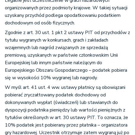
Legalne jest uczestniczenie w grach hazardowych
organizowanych przez podmioty krajowe. W takiej sytuacji
uzyskany przychód podlega opodatkowaniu podatkiem
dochodowym od osób fizycznych.
Zgodnie z art. 30 ust. 1 pkt 2 ustawy PIT od przychodów z
tytułu wygranych w konkursach, grach i zakładach
wzajemnych lub nagród związanych ze sprzedażą
premiową, uzyskanych w państwie członkowskim Unii
Europejskiej lub innym państwie należącym do
Europejskiego Obszaru Gospodarczego – podatek pobiera
się w wysokości 10% wygranej lub nagrody.
W myśl art. 41 ust. 4 ww. ustawy płatnicy są obowiązani
pobierać zryczałtowany podatek dochodowy od
dokonywanych wypłat (świadczeń) lub stawianych do
dyspozycji podatnika pieniędzy lub wartości pieniężnych z
tytułów określonych w art. 30 ustawy PIT. To oznacza, że
10% podatek jest pobierany przez płatnika – organizatora
gry hazardowej. Uczestnik otrzymuje zatem wygraną już po