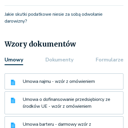
Jakie skutki podatkowe niesie za sobą odwołanie
darowizny?
Wzory dokumentów
Umowy
Dokumenty
Formularze
Umowa najmu - wzór z omówieniem
Umowa o dofinansowanie przedsiębiorcy ze
środków UE - wzór z omówieniem
Umowa barteru - darmowy wzór z