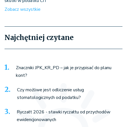
skutki w podatku CIT
Zobacz wszystkie
Najchętniej czytane
Znaczniki JPK_KR_PD – jak je przypisać do planu
kont?
Czy możliwe jest odliczenie usług
stomatologicznych od podatku?
Ryczałt 2026 - stawki ryczałtu od przychodów
ewidencjonowanych