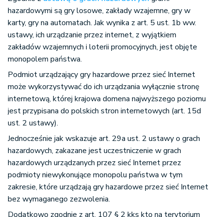
hazardowymi są gry losowe, zakłady wzajemne, gry w
karty, gry na automatach. Jak wynika z art. 5 ust. 1b ww.
ustawy, ich urządzanie przez internet, z wyjątkiem
zakładów wzajemnych i loterii promocyjnych, jest objęte
monopolem państwa.
Podmiot urządzający gry hazardowe przez sieć Internet
może wykorzystywać do ich urządzania wyłącznie stronę
internetową, której krajowa domena najwyższego poziomu
jest przypisana do polskich stron internetowych (art. 15d
ust. 2 ustawy).
Jednocześnie jak wskazuje art. 29a ust. 2 ustawy o grach
hazardowych, zakazane jest uczestniczenie w grach
hazardowych urządzanych przez sieć Internet przez
podmioty niewykonujące monopolu państwa w tym
zakresie, które urządzają gry hazardowe przez sieć Internet
bez wymaganego zezwolenia.
Dodatkowo zgodnie z art. 107 § 2 kks kto na terytorium