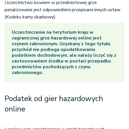
Uczestnictwo bowiem w przedmiotowej grze
penalizowane jest odpowiednimi przepisami innych ustaw
(Kodeks karny skarbowy).
Uczestniczenie na terytorium kraju w
zagranicznej grze hazardowej online jest
czynem zabronionym. Uzyskany z tego tytułu
przychód nie podlega opodatkowaniu
podatkiem dochodowym, ale należy liczyć się z
zastosowaniem środka w postaci przepadku
przedmiotów pochodzących z czynu
zabronionego.
Podatek od gier hazardowych
online