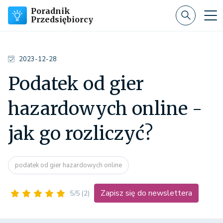
Poradnik
Przedsiębiorcy
2023-12-28
Podatek od gier
hazardowych online -
jak go rozliczyć?
podatek od gier hazardowych online
Zapisz się do newslettera
5/5
(2)