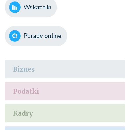
Wskaźniki
Porady online
Biznes
Podatki
Kadry