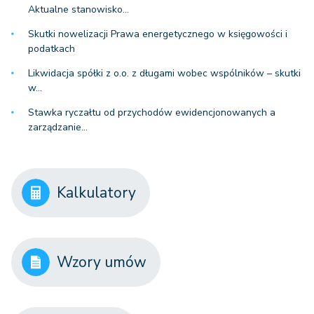
Aktualne stanowisko…
Skutki nowelizacji Prawa energetycznego w księgowości i
podatkach
Likwidacja spółki z o.o. z długami wobec wspólników – skutki
w…
Stawka ryczałtu od przychodów ewidencjonowanych a
zarządzanie…
Kalkulatory
Wzory umów