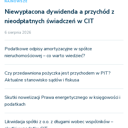
NAJNOWSZE
Niewypłacona dywidenda a przychód z
nieodpłatnych świadczeń w CIT
6 sierpnia 2026
Podatkowe odpisy amortyzacyjne w spółce
nieruchomościowej – co warto wiedzieć?
Czy przedawniona pożyczka jest przychodem w PIT?
Aktualne stanowisko sądów i fiskusa
Skutki nowelizacji Prawa energetycznego w księgowości i
podatkach
Likwidacja spółki z o.o. z długami wobec wspólników –