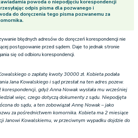
zawiadamia powoda o niepodjęciu korespondencji
przesyłając odpis pisma dla pozwanego i
woda do doręczenia tego pisma pozwanemu za
omornika.
zywanie błędnych adresów do doręczeń korespondencji nie
jującej postępowanie przed sądem. Daje to jednak stronie
nia się od odbioru korespondencji.
owalskiego o zapłatę kwoty 30000 zł. Kobieta podała
nia Jana Kowalskiego i sąd przesłał na ten adres pozew.
ął korespondencji, gdyż Anna Nowak wysłała mu wcześniej
dział więc, czego dotyczą dokumenty z sądu. Niepodjęta
ócona do sądu, a ten zobowiązał Annę Nowak – jako
ozwu za pośrednictwem komornika. Kobieta ma 2 miesiące
cji Janowi Kowalskiemu, w przeciwnym wypadku dojdzie do