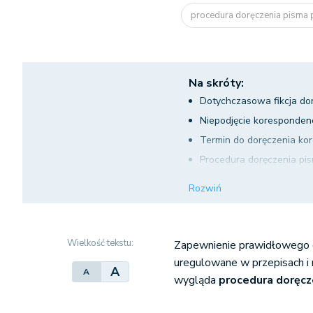
procedura doręczenia pisma 
Na skróty:
Dotychczasowa fikcja do
Niepodjęcie korespondenc
Termin do doręczenia kor
Procedura doręczenia pi
Zwrot kosztów doręczen
Rozwiń
Kiedy nie doręcza się nie
Wielkość tekstu:
Zapewnienie prawidłowego 
uregulowane w przepisach i
A
A
wygląda
procedura doręcz