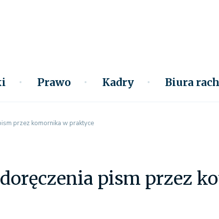
i
Prawo
Kadry
Biura ra
pism przez komornika w praktyce
 doręczenia pism przez k