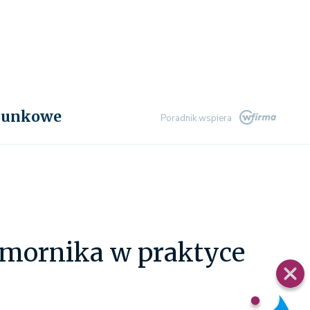
chunkowe
Poradnik wspiera
omornika w praktyce