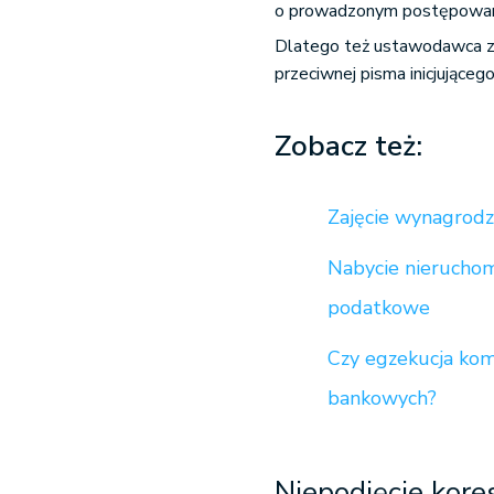
o prowadzonym postępowani
Dlatego też ustawodawca zde
przeciwnej pisma inicjujące
Zobacz też:
Zajęcie wynagrodze
Nabycie nieruchomo
podatkowe
Czy egzekucja kom
bankowych?
Niepodjęcie kore