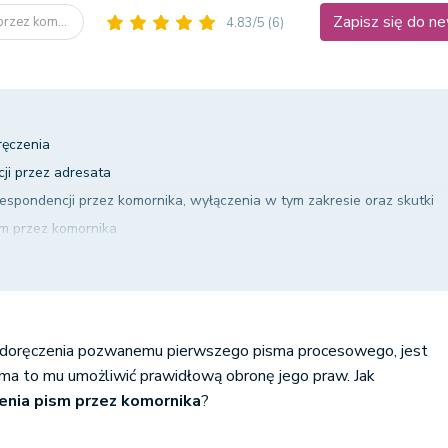
Zapisz się do n
przez kom...
4.83/5
(6)
ręczenia
ji przez adresata
espondencji przez komornika, wyłączenia w tym zakresie oraz skutki
sm przez komornika
ia komorniczego
podjętej korespondencji przez komornika?
doręczenia pozwanemu pierwszego pisma procesowego, jest
 ma to mu umożliwić prawidłową obronę jego praw. Jak
enia pism przez komornika
?