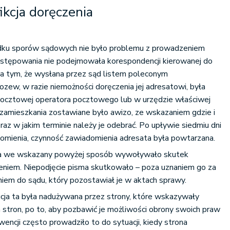
kcja doręczenia
dku sporów sądowych nie było problemu z prowadzeniem
postępowania nie podejmowała korespondencji kierowanej do
 na tym, że wysłana przez sąd listem poleconym
ozew, w razie niemożności doręczenia jej adresatowi, była
ocztowej operatora pocztowego lub w urzędzie właściwej
zamieszkania zostawiane było awizo, ze wskazaniem gdzie i
az w jakim terminie należy je odebrać. Po upływie siedmiu dni
omienia, czynność zawiadomienia adresata była powtarzana.
a we wskazany powyżej sposób wywoływało skutek
eniem. Niepodjęcie pisma skutkowało – poza uznaniem go za
iem do sądu, który pozostawiał je w aktach sprawy.
ucja ta była nadużywana przez strony, które wskazywały
 stron, po to, aby pozbawić je możliwości obrony swoich praw
cji często prowadziło to do sytuacji, kiedy strona