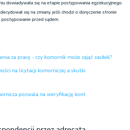
u dowiadywała się na etapie postępowania egzekucyjnego.
cydował się na zmiany, jeśli chodzi o doręczenie stronie
go postępowanie przed sądem.
nia za pracę - czy komornik może zająć zasiłek?
ści na licytacji komorniczej a skutki
ornicza pozwala na weryfikację kont
spondencji przez adresata