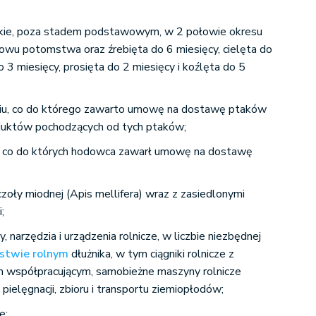
kie, poza stadem podstawowym, w 2 połowie okresu
howu potomstwa oraz źrebięta do 6 miesięcy, cielęta do
o 3 miesięcy, prosięta do 2 miesięcy i koźlęta do 5
iu, co do którego zawarto umowę na dostawę ptaków
oduktów pochodzących od tych ptaków;
, co do których hodowca zawarł umowę na dostawę
zoły miodnej (Apis mellifera) wraz z zasiedlonymi
;
arzędzia i urządzenia rolnicze, w liczbie niezbędnej
stwie rolnym
dłużnika, w tym ciągniki rolnicze z
m współpracującym, samobieżne maszyny rolnicze
pielęgnacji, zbioru i transportu ziemiopłodów;
e;