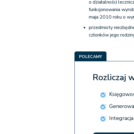
o działalności leczni
funkcjonowania wyro
maja 2010 roku o wy
przedmioty niezbędne
członków jego rodziny
POLECAMY
Rozliczaj 
Księgowoś
Generowan
Integracj