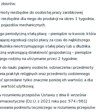
h zbiorów;
edmioty niezbędne do osobistej pracy zarobkowej
 niezbędne dla niego do produkcji na okres 1 tygodnia,
k pojazdów mechanicznych;
ego periodyczną stałą płacę – pieniądze w kwocie, która
ącej egzekucji części płacy za czas do najbliższego
dłużnika nieotrzymującego stałej płacy lub u dłużnika,
zną wykonującą działalność gospodarczą – pieniądze
 jego rodziny na utrzymanie przez 2 tygodnie;
 do nauki, papiery osobiste, odznaczenia i przedmioty
ia praktyk religijnych oraz przedmioty codziennego
ć sprzedane tylko znacznie poniżej ich wartości, a dla
ą wartość użytkową;
 rozumieniu przepisów Ustawy z dnia 6 września
rmaceutyczne (Dz.U. z 2021 roku poz. 974 i 981)
nowania podmiotu leczniczego w rozumieniu przepisów