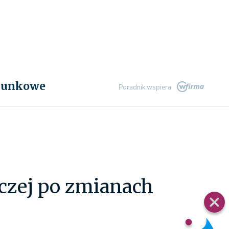
chunkowe
Poradnik wspiera
czej po zmianach