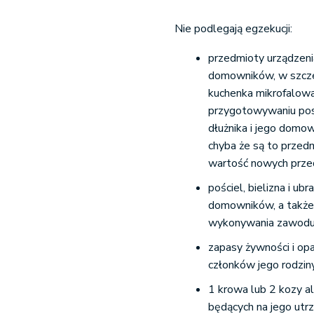
Nie podlegają egzekucji:
przedmioty urządzeni
domowników, w szczeg
kuchenka mikrofalowa
przygotowywaniu posił
dłużnika i jego domow
chyba że są to przedm
wartość nowych prze
pościel, bielizna i ub
domowników, a także 
wykonywania zawodu
zapasy żywności i opa
członków jego rodziny
1 krowa lub 2 kozy a
będących na jego utr