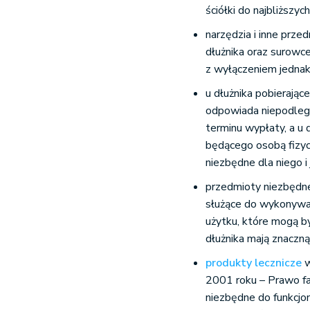
ściółki do najbliższyc
narzędzia i inne prz
dłużnika oraz surowce
z wyłączeniem jedna
u dłużnika pobierając
odpowiada niepodlegaj
terminu wypłaty, a u 
będącego osobą fizyc
niezbędne dla niego i
przedmioty niezbędne
służące do wykonywan
użytku, które mogą by
dłużnika mają znaczn
produkty lecznicze
w
2001 roku – Prawo fa
niezbędne do funkcjo