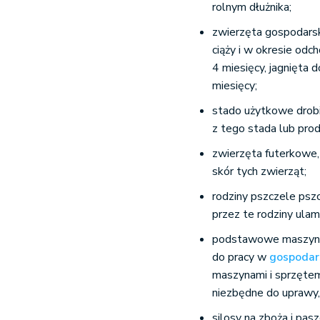
rolnym dłużnika;
zwierzęta gospodars
ciąży i w okresie odc
4 miesięcy, jagnięta d
miesięcy;
stado użytkowe drob
z tego stada lub pr
zwierzęta futerkowe
skór tych zwierząt;
rodziny pszczele pszc
przez te rodziny ulami
podstawowe maszyny, n
do pracy w
gospodar
maszynami i sprzęte
niezbędne do uprawy, 
silosy na zboża i pasz