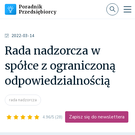
Poradnik
Przedsiębiorcy
2022-03-14
Rada nadzorcza w
spółce z ograniczoną
odpowiedzialnością
rada nadzorcza
Zapisz się do newslettera
4.96/5
(28)