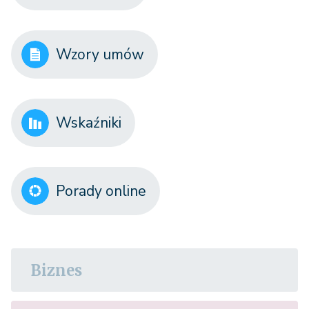
Wzory umów
Wskaźniki
Porady online
Biznes