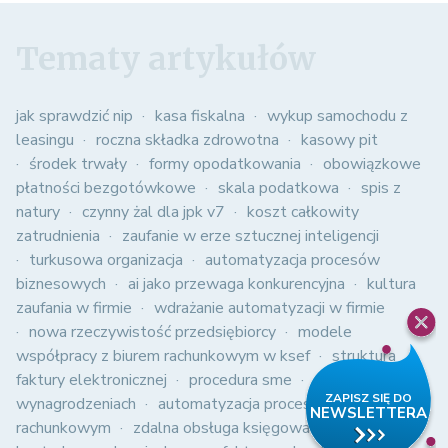
Tematy artykułów
jak sprawdzić nip
kasa fiskalna
wykup samochodu z
leasingu
roczna składka zdrowotna
kasowy pit
środek trwały
formy opodatkowania
obowiązkowe
płatności bezgotówkowe
skala podatkowa
spis z
natury
czynny żal dla jpk v7
koszt całkowity
zatrudnienia
zaufanie w erze sztucznej inteligencji
turkusowa organizacja
automatyzacja procesów
biznesowych
ai jako przewaga konkurencyjna
kultura
zaufania w firmie
wdrażanie automatyzacji w firmie
nowa rzeczywistość przedsiębiorcy
modele
współpracy z biurem rachunkowym w ksef
struktura
faktury elektronicznej
procedura sme
zmiany w
wynagrodzeniach
automatyzacja procesów w biurze
rachunkowym
zdalna obsługa księgowa
jednolity plik