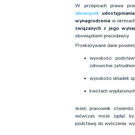
W przepisach prawa prac
obowiązek
udostępnian
wynagrodzenia
w
okresach
związanych z jego wyna
obowiązkiem pracodawcy.
Przekazywane dane powinny 
wysokości podstaw
zdrowotne zatrudnion
wysokości składek sp
kwotach wypłaconych
Jeżeli pracownik stwierdzi,
wówczas może żądać by 
podstawę do wyliczenia wy