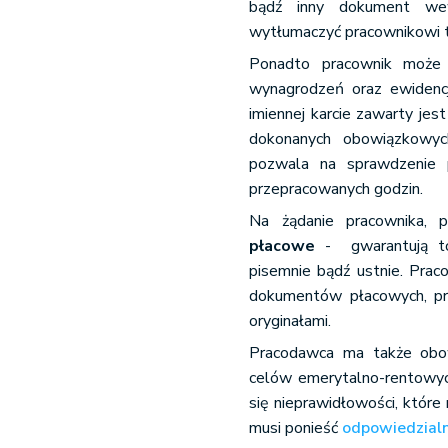
bądź inny dokument wew
wytłumaczyć pracownikowi 
Ponadto pracownik może 
wynagrodzeń oraz ewidenc
imiennej karcie zawarty je
dokonanych obowiązkowych
pozwala na sprawdzenie p
przepracowanych godzin.
Na żądanie pracownika,
płacowe
- gwarantują to
pisemnie bądź ustnie. Pra
dokumentów płacowych, prz
oryginałami.
Pracodawca ma także obo
celów emerytalno-rentowych
się nieprawidłowości, któr
musi ponieść
odpowiedzial