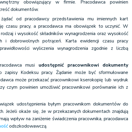
nętrzny obowiązujący w firmie. Pracodawca powinien
treść dokumentów.
żądać od pracodawcy przedstawienia mu imiennych kart
ję czasu pracy, a pracodawca ma obowiązek to uczynić. W
st rodzaj i wysokość składników wynagrodzenia oraz wysokość
 i dobrowolnych potrąceń. Karta ewidencji czasu pracy
rawidłowości wyliczenia wynagrodzenia zgodnie z liczbą
 pracodawca musi
udostępnić pracownikowi dokumenty
 zapisy Kodeksu pracy. Żądanie może być sformułowane
codawca może przekazać pracownikowi kserokopię lub wydruk
y czym powinien umożliwić pracownikowi porównanie ich z
wiązek udostępnienia byłym pracownikom dokumentów do
. Jeżeli okaże się, że w przekazanych dokumentach znajdują
e mają wpływ na zaniżenie świadczenia pracownika, pracodawca
ność
odszkodowawczą.