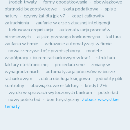
środek trwały
formy opodatkowania
obowiązkowe
płatności bezgotówkowe
skala podatkowa
spis z
natury
czynny żal dla jpk v7
koszt całkowity
zatrudnienia
zaufanie w erze sztucznej inteligencji
turkusowa organizacja
automatyzacja procesów
biznesowych
ai jako przewaga konkurencyjna
kultura
zaufania w firmie
wdrażanie automatyzacji w firmie
nowa rzeczywistość przedsiębiorcy
modele
współpracy z biurem rachunkowym w ksef
struktura
faktury elektronicznej
procedura sme
zmiany w
wynagrodzeniach
automatyzacja procesów w biurze
rachunkowym
zdalna obsługa księgowa
jednolity plik
kontrolny
obowiązkowe e-faktury
kredyt 2%
wyroki w sprawach wytoczonych bankom
polski ład
nowy polski ład
bon turystyczny
Zobacz wszystkie
tematy