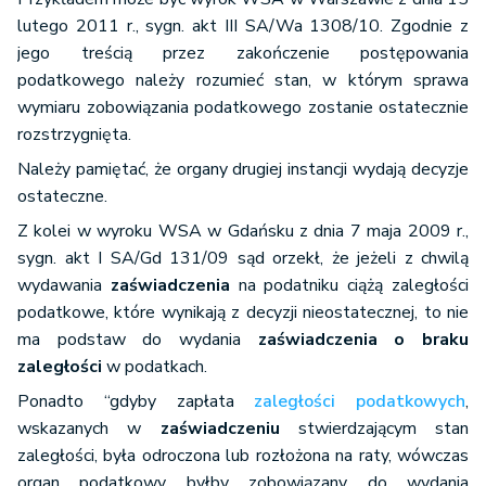
lutego 2011 r., sygn. akt III SA/Wa 1308/10. Zgodnie z
jego treścią przez zakończenie postępowania
podatkowego należy rozumieć stan, w którym sprawa
wymiaru zobowiązania podatkowego zostanie ostatecznie
rozstrzygnięta.
Należy pamiętać, że organy drugiej instancji wydają decyzje
ostateczne.
Z kolei w wyroku WSA w Gdańsku z dnia 7 maja 2009 r.,
sygn. akt I SA/Gd 131/09 sąd orzekł, że jeżeli z chwilą
wydawania
zaświadczenia
na podatniku ciążą zaległości
podatkowe, które wynikają z decyzji nieostatecznej, to nie
ma podstaw do wydania
zaświadczenia o braku
zaległości
w podatkach.
Ponadto “gdyby zapłata
zaległości podatkowych
,
wskazanych w
zaświadczeniu
stwierdzającym stan
zaległości, była odroczona lub rozłożona na raty, wówczas
organ podatkowy byłby zobowiązany do wydania