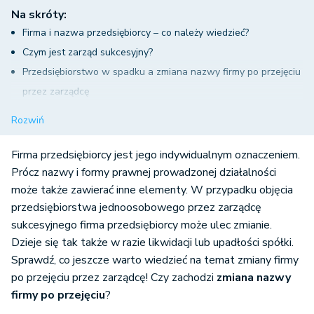
Na skróty:
Firma i nazwa przedsiębiorcy – co należy wiedzieć?
Czym jest zarząd sukcesyjny?
Przedsiębiorstwo w spadku a zmiana nazwy firmy po przejęciu
przez zarządcę
Rejestr regulowany a nazwa przedsiębiorstwa
Rozwiń
jednoosobowego w spadku
Zmiana nazwy firmy w razie likwidacji lub upadłości
Firma przedsiębiorcy jest jego indywidualnym oznaczeniem.
Prócz nazwy i formy prawnej prowadzonej działalności
może także zawierać inne elementy. W przypadku objęcia
przedsiębiorstwa jednoosobowego przez zarządcę
sukcesyjnego firma przedsiębiorcy może ulec zmianie.
Dzieje się tak także w razie likwidacji lub upadłości spółki.
Sprawdź, co jeszcze warto wiedzieć na temat zmiany firmy
po przejęciu przez zarządcę! Czy zachodzi
zmiana nazwy
firmy po przejęciu
?