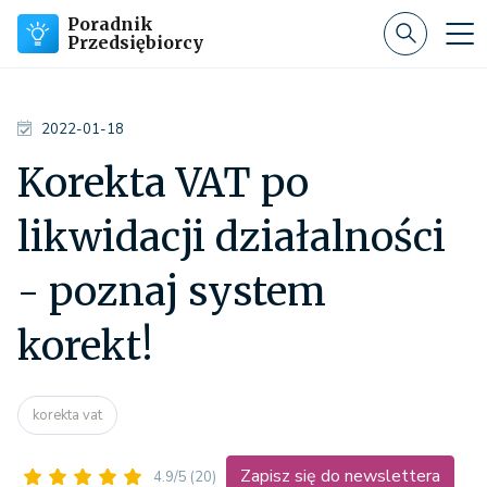
Poradnik
Przedsiębiorcy
2022-01-18
Korekta VAT po
likwidacji działalności
- poznaj system
korekt!
korekta vat
Zapisz się do newslettera
4.9/5
(20)