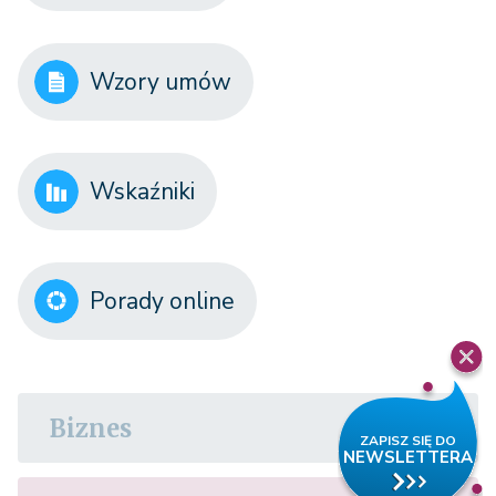
Wzory umów
Wskaźniki
Porady online
Biznes