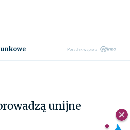
chunkowe
Poradnik wspiera
prowadzą unijne