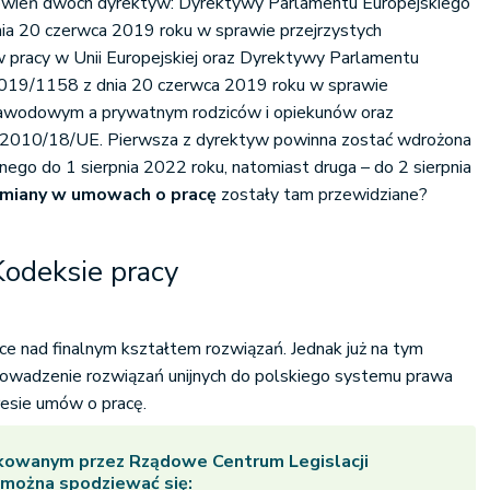
wień dwóch dyrektyw: Dyrektywy Parlamentu Europejskiego
ia 20 czerwca 2019 roku w sprawie przejrzystych
 pracy w Unii Europejskiej oraz Dyrektywy Parlamentu
2019/1158 z dnia 20 czerwca 2019 roku w sprawie
awodowym a prywatnym rodziców i opiekunów oraz
y 2010/18/UE. Pierwsza z dyrektyw powinna zostać wdrożona
ego do 1 sierpnia 2022 roku, natomiast druga – do 2 sierpnia
miany w umowach o pracę
zostały tam przewidziane?
Kodeksie pracy
ace nad finalnym kształtem rozwiązań. Jednak już na tym
rowadzenie rozwiązań unijnych do polskiego systemu prawa
resie umów o pracę.
ikowanym przez Rządowe Centrum Legislacji
 można spodziewać się: