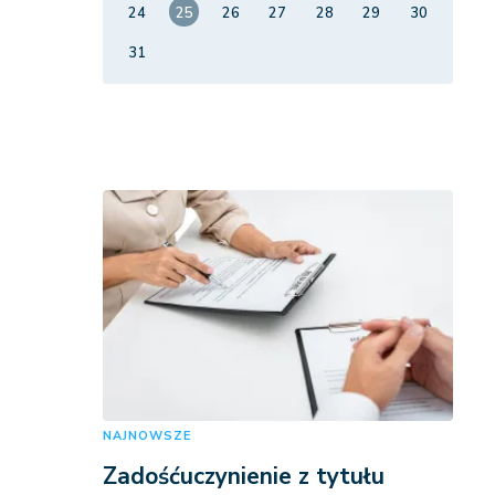
24
25
26
27
28
29
30
31
NAJNOWSZE
Zadośćuczynienie z tytułu