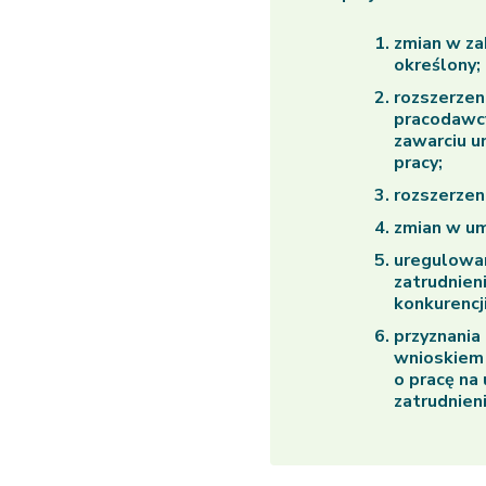
zmian w z
określony;
rozszerzen
pracodawcy
zawarciu u
pracy;
rozszerze
zmian w um
uregulowa
zatrudnien
konkurencji
przyznania
wnioskiem 
o pracę na
zatrudnien