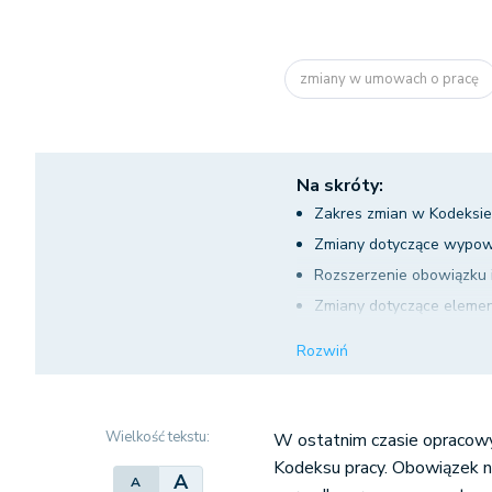
zmiany w umowach o pracę
Na skróty:
Zakres zmian w Kodeksie
Zmiany dotyczące wypow
Rozszerzenie obowiązku
Zmiany dotyczące elem
Zmiany w umowach o pra
Rozwiń
Uregulowanie kwestii do
Wniosek pracownika o zm
nieokreślony lub o zatru
Wielkość tekstu:
W ostatnim czasie opracow
Kodeksu pracy. Obowiązek no
A
A