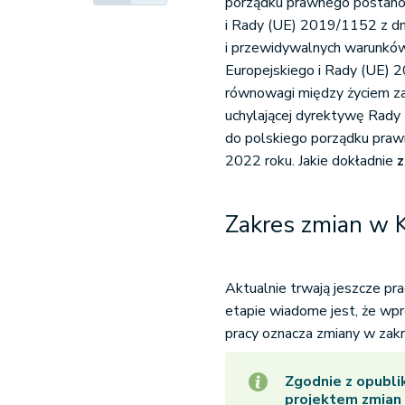
porządku prawnego postano
i Rady (UE) 2019/1152 z dn
i przewidywalnych warunków
Europejskiego i Rady (UE) 
równowagi między życiem z
uchylającej dyrektywę Rad
do polskiego porządku prawn
2022 roku. Jakie dokładnie
z
Zakres zmian w 
Aktualnie trwają jeszcze pr
etapie wiadome jest, że wp
pracy oznacza zmiany w zak
Zgodnie z opubl
projektem zmian