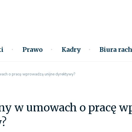
i
Prawo
Kadry
Biura ra
wach o pracę wprowadzą unijne dyrektywy?
any w umowach o pracę w
y?