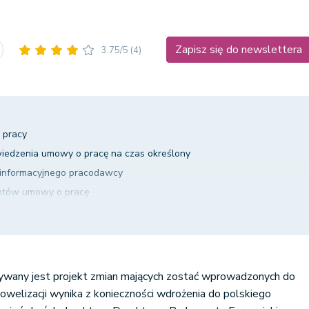
Zapisz się do newslettera
3.75/5
(4)
 pracy
iedzenia umowy o pracę na czas określony
 informacyjnego pracodawcy
entów umowy o pracę
cę na okres próbny
tyczącej pozostawania w stosunku pracy z innym podmiotem
ianę rodzaju pracy, zmianę rodzaju umowy o pracę na umowę na czas
dnienie w pełnym wymiarze czasu pracy
ywany jest projekt zmian mających zostać wprowadzonych do
welizacji wynika z konieczności wdrożenia do polskiego