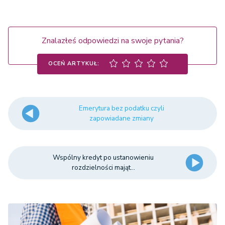
stanowi ułamek
stanowi ułamek
Znalazłeś odpowiedzi na swoje pytania?
wartości
wartości świadczenia
świadczenia
głównego.
OCEŃ ARTYKUŁ:
głównego.
Emerytura bez podatku czyli
zapowiadane zmiany
Wspólny kredyt po ustanowieniu
rozdzielności mająt...