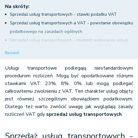
Na skróty:
Sprzedaż usług transportowych - stawki podatku VAT
Sprzedaż usług transportowych a VAT - powstanie obowiązku
podatkowego na zasadach ogólnych
Sprzedaż usług transportowych - moment wykonania usługi
Sprzedaż usług transportowych dla których ustalono terminy
Rozwiń
płatności lub rozliczeń
Wystawienie faktury za usługi transportowe
Usługi transportowe podlegają niestandardowym
Wystawienie faktury za usługi transportowe przed ich
procedurom rozliczeń. Mogą być opodatkowane różnymi
stawkami VAT: 23%, 8%, 0% lub mogą podlegać
wykonaniem
całkowitemu zwolnieniu z VAT. Ten charakter usług objęty
jest również szczególnym obowiązkiem podatkowym.
Dlatego też warto zwrócić uwagę jak wyglądają zasady
rozliczeń VAT gdy
sprzedaż usług transportowych
.
Sprzedaż usług transportowych -