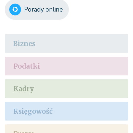
Porady online
Biznes
Podatki
Kadry
Księgowość