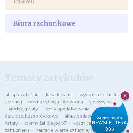
Prawo
Biura rachunkowe
Tematy artykułów
jak sprawdzić nip
kasa fiskalna
wykup samochodu z
leasingu
roczna składka zdrowotna
kasowy pit
środek trwały
formy opodatkowania
obowiązkowe
płatności bezgotówkowe
skala podatkowa
spis z
natury
czynny żal dla jpk v7
koszt całkowity
zatrudnienia
zaufanie w erze sztucznej inteligencji