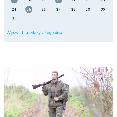
17
18
19
20
21
22
23
24
25
26
27
28
29
30
31
Wyświetl artykuły z tego dnia